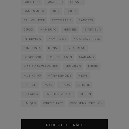
BUCHTIPP
BURBERRY
CHANEL
DAMENMODE
DIOR
DÜFTE
FALL-WINTER
FOTOGRAFIE
GADGETS
GUCCI
HAMBURG
HERMÈS
INTERIEUR
INTERVIEW
KAMPAGNE
KARL LAGERFELD
KIM JONES
KUNST
LIVE STREAM
LOOKBOOK
LOUIS VUITTON
MAILAND
MARIA GRAZIA CHIURI
MEINUNG
MUSIK
MUSIKTIPP
MÄNNERMODE
NEWS
PARFUM
PARIS
PRADA
SCHUHE
SNEAKER
TASCHEN VERLAG
UHREN
UNIQLO
WIRTSCHAFT
WOCHENRÜCKBLICK
NEUESTE BEITRÄGE