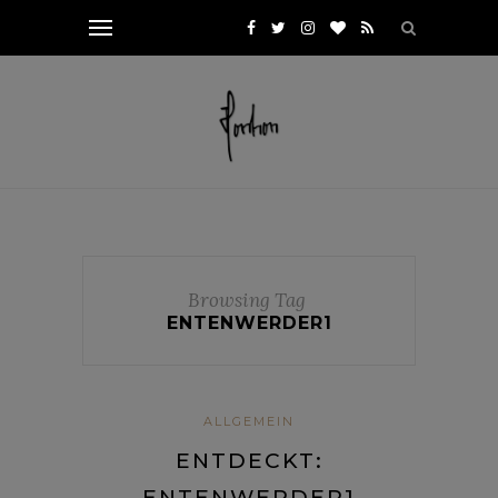
Browsing Tag
ENTENWERDER1
ALLGEMEIN
ENTDECKT:
ENTENWERDER1