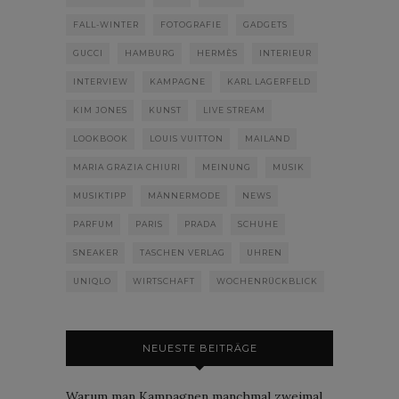
FALL-WINTER
FOTOGRAFIE
GADGETS
GUCCI
HAMBURG
HERMÈS
INTERIEUR
INTERVIEW
KAMPAGNE
KARL LAGERFELD
KIM JONES
KUNST
LIVE STREAM
LOOKBOOK
LOUIS VUITTON
MAILAND
MARIA GRAZIA CHIURI
MEINUNG
MUSIK
MUSIKTIPP
MÄNNERMODE
NEWS
PARFUM
PARIS
PRADA
SCHUHE
SNEAKER
TASCHEN VERLAG
UHREN
UNIQLO
WIRTSCHAFT
WOCHENRÜCKBLICK
NEUESTE BEITRÄGE
Warum man Kampagnen manchmal zweimal