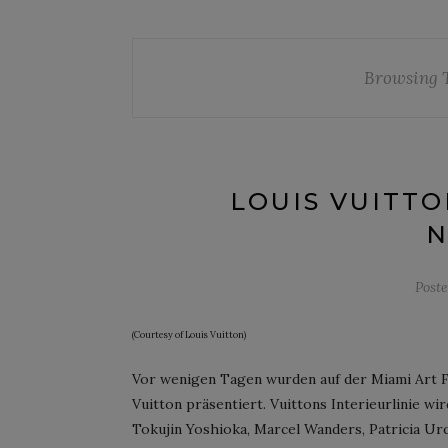
Browsing 
LOUIS VUITTO
N
Post
(Courtesy of Louis Vuitton)
Vor wenigen Tagen wurden auf der Miami Art F
Vuitton präsentiert. Vuittons Interieurlinie w
Tokujin Yoshioka, Marcel Wanders, Patricia Urq