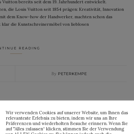
 Vuitton bereits seit dem 19. Jahrhundert entwickelt.
, die Louis Vuitton seit 1854 prägen: Kreativität, Innovation
rt mit dem Know-how der Handwerker, machten schon das
 klar die Kunstschreinermöbel von lieblosen
NTINUE READING
By
PETERKEMPE
Wir verwenden Cookies auf unserer Website, um Ihnen das
relevanteste Erlebnis zu bieten, indem wir uns an Ihre
Präferenzen und wiederholten Besuche erinnern. Wenn Sie
auf "Alles zulassen“ klicken, stimmen Sie der Verwendung