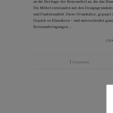
an die Heritage der Reisemöbel an, die das Haus
Die Möbel entstanden mit den Designgrundsätzen
und Funktionalität. Diese Grundsätze, gepaa
Gepäck zu Klassikern – und unterscheidet ganz
Serienanfertigungen …
CO
1
Comments