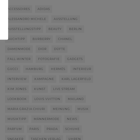
ACCESSOIRES
ADIDAS
ALESSANDRO MICHELE
AUSSTELLUNG
AUSSTELLUNGSTIPP
BEAUTY
BERLIN
BUCHTIPP
BURBERRY
CHANEL
DAMENMODE
DIOR
DÜFTE
FALL-WINTER
FOTOGRAFIE
GADGETS
GUCCI
HAMBURG
HERMÈS
INTERIEUR
INTERVIEW
KAMPAGNE
KARL LAGERFELD
KIM JONES
KUNST
LIVE STREAM
LOOKBOOK
LOUIS VUITTON
MAILAND
MARIA GRAZIA CHIURI
MEINUNG
MUSIK
MUSIKTIPP
MÄNNERMODE
NEWS
PARFUM
PARIS
PRADA
SCHUHE
SNEAKER
TASCHEN VERLAG
UHREN