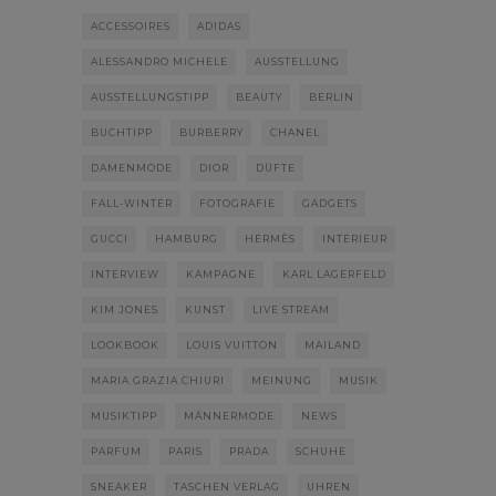
ACCESSOIRES
ADIDAS
ALESSANDRO MICHELE
AUSSTELLUNG
AUSSTELLUNGSTIPP
BEAUTY
BERLIN
BUCHTIPP
BURBERRY
CHANEL
DAMENMODE
DIOR
DÜFTE
FALL-WINTER
FOTOGRAFIE
GADGETS
GUCCI
HAMBURG
HERMÈS
INTERIEUR
INTERVIEW
KAMPAGNE
KARL LAGERFELD
KIM JONES
KUNST
LIVE STREAM
LOOKBOOK
LOUIS VUITTON
MAILAND
MARIA GRAZIA CHIURI
MEINUNG
MUSIK
MUSIKTIPP
MÄNNERMODE
NEWS
PARFUM
PARIS
PRADA
SCHUHE
SNEAKER
TASCHEN VERLAG
UHREN