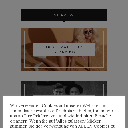
INTERVIEWS
TRIXIE MATTEL IM
INTERVIEW
YOANN LEMOINE AKA
WOODKID IM INTERVIEW
Wir verwenden Cookies auf unserer Website, um
Ihnen das relevanteste Erlebnis zu bieten, indem wir
uns an Ihre Präferenzen und wiederholten Besuche
erinnern. Wenn Sie auf "Alles zulassen“ klicken,
stimmen Sie der Verwendung von ALLEN Cookies zu.