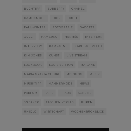
BUCHTIPP
BURBERRY
CHANEL
DAMENMODE
DIOR
DÜFTE
FALL-WINTER
FOTOGRAFIE
GADGETS
GUCCI
HAMBURG
HERMÈS
INTERIEUR
INTERVIEW
KAMPAGNE
KARL LAGERFELD
KIM JONES
KUNST
LIVE STREAM
LOOKBOOK
LOUIS VUITTON
MAILAND
MARIA GRAZIA CHIURI
MEINUNG
MUSIK
MUSIKTIPP
MÄNNERMODE
NEWS
PARFUM
PARIS
PRADA
SCHUHE
SNEAKER
TASCHEN VERLAG
UHREN
UNIQLO
WIRTSCHAFT
WOCHENRÜCKBLICK