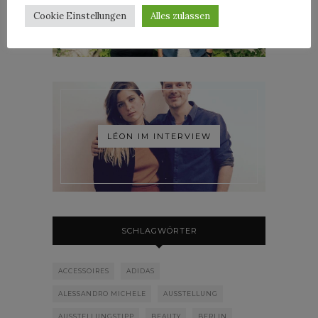
ROOSEVELT IM INTERVIEW
Cookie Einstellungen
Alles zulassen
LÉON IM INTERVIEW
SCHLAGWÖRTER
ACCESSOIRES
ADIDAS
ALESSANDRO MICHELE
AUSSTELLUNG
AUSSTELLUNGSTIPP
BEAUTY
BERLIN