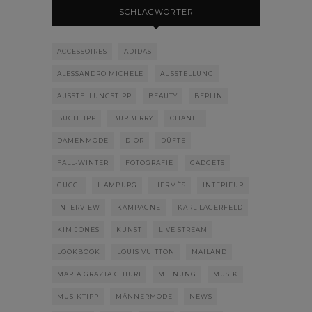
SCHLAGWÖRTER
ACCESSOIRES
ADIDAS
ALESSANDRO MICHELE
AUSSTELLUNG
AUSSTELLUNGSTIPP
BEAUTY
BERLIN
BUCHTIPP
BURBERRY
CHANEL
DAMENMODE
DIOR
DÜFTE
FALL-WINTER
FOTOGRAFIE
GADGETS
GUCCI
HAMBURG
HERMÈS
INTERIEUR
INTERVIEW
KAMPAGNE
KARL LAGERFELD
KIM JONES
KUNST
LIVE STREAM
LOOKBOOK
LOUIS VUITTON
MAILAND
MARIA GRAZIA CHIURI
MEINUNG
MUSIK
MUSIKTIPP
MÄNNERMODE
NEWS