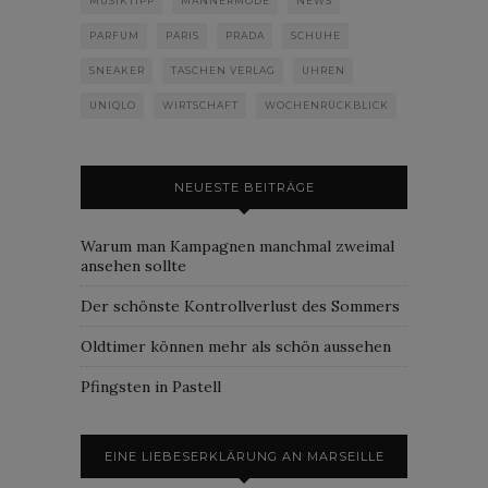
MUSIKTIPP
MÄNNERMODE
NEWS
PARFUM
PARIS
PRADA
SCHUHE
SNEAKER
TASCHEN VERLAG
UHREN
UNIQLO
WIRTSCHAFT
WOCHENRÜCKBLICK
NEUESTE BEITRÄGE
Warum man Kampagnen manchmal zweimal
ansehen sollte
Der schönste Kontrollverlust des Sommers
Oldtimer können mehr als schön aussehen
Pfingsten in Pastell
EINE LIEBESERKLÄRUNG AN MARSEILLE