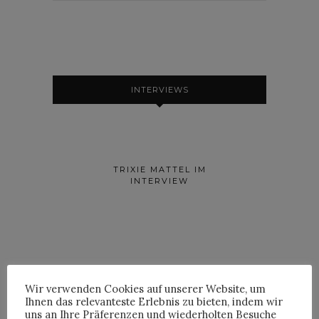
INTERVIEWS
TRIXIE MATTEL IM
INTERVIEW
Wir verwenden Cookies auf unserer Website, um
Ihnen das relevanteste Erlebnis zu bieten, indem wir
YOANN LEMOINE AKA
uns an Ihre Präferenzen und wiederholten Besuche
WOODKID IM INTERVIEW