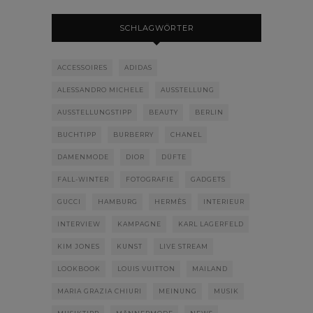
SCHLAGWÖRTER
ACCESSOIRES
ADIDAS
ALESSANDRO MICHELE
AUSSTELLUNG
AUSSTELLUNGSTIPP
BEAUTY
BERLIN
BUCHTIPP
BURBERRY
CHANEL
DAMENMODE
DIOR
DÜFTE
FALL-WINTER
FOTOGRAFIE
GADGETS
GUCCI
HAMBURG
HERMÈS
INTERIEUR
INTERVIEW
KAMPAGNE
KARL LAGERFELD
KIM JONES
KUNST
LIVE STREAM
LOOKBOOK
LOUIS VUITTON
MAILAND
MARIA GRAZIA CHIURI
MEINUNG
MUSIK