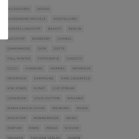
ACCESSOIRES
ADIDAS
ALESSANDRO MICHELE
AUSSTELLUNG
AUSSTELLUNGSTIPP
BEAUTY
BERLIN
BUCHTIPP
BURBERRY
CHANEL
DAMENMODE
DIOR
DÜFTE
FALL-WINTER
FOTOGRAFIE
GADGETS
GUCCI
HAMBURG
HERMÈS
INTERIEUR
INTERVIEW
KAMPAGNE
KARL LAGERFELD
KIM JONES
KUNST
LIVE STREAM
LOOKBOOK
LOUIS VUITTON
MAILAND
MARIA GRAZIA CHIURI
MEINUNG
MUSIK
MUSIKTIPP
MÄNNERMODE
NEWS
PARFUM
PARIS
PRADA
SCHUHE
SNEAKER
TASCHEN VERLAG
UHREN