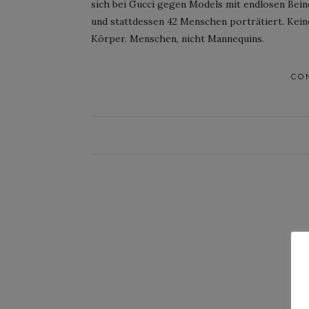
sich bei Gucci gegen Models mit endlosen Bei
und stattdessen 42 Menschen porträtiert. Keine
Körper. Menschen, nicht Mannequins.
CO