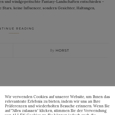
nen und windgepeitschte Fantasy-Landschaften entschieden –
 Stars, keine Influencer, sondern Gesichter, Haltungen,
NTINUE READING
By
HORST
Wir verwenden Cookies auf unserer Website, um Ihnen das
relevanteste Erlebnis zu bieten, indem wir uns an Ihre
Präferenzen und wiederholten Besuche erinnern. Wenn Sie
auf "Alles zulassen“ klicken, stimmen Sie der Verwendung