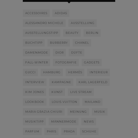
ACCESSOIRES
ADIDAS
ALESSANDRO MICHELE
AUSSTELLUNG
AUSSTELLUNGSTIPP
BEAUTY
BERLIN
BUCHTIPP
BURBERRY
CHANEL
DAMENMODE
DIOR
DÜFTE
FALL-WINTER
FOTOGRAFIE
GADGETS
GUCCI
HAMBURG
HERMÈS
INTERIEUR
INTERVIEW
KAMPAGNE
KARL LAGERFELD
KIM JONES
KUNST
LIVE STREAM
LOOKBOOK
LOUIS VUITTON
MAILAND
MARIA GRAZIA CHIURI
MEINUNG
MUSIK
MUSIKTIPP
MÄNNERMODE
NEWS
PARFUM
PARIS
PRADA
SCHUHE