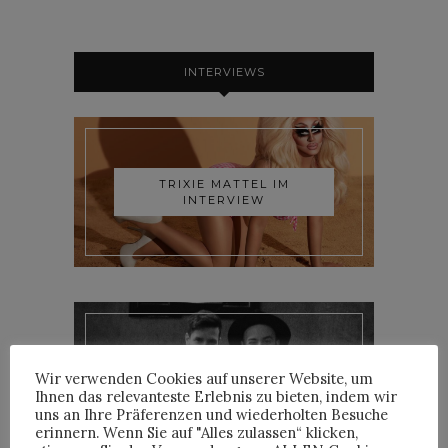
INTERVIEWS
TRIXIE MATTEL IM
INTERVIEW
YOANN LEMOINE AKA
Wir verwenden Cookies auf unserer Website, um
WOODKID IM INTERVIEW
Ihnen das relevanteste Erlebnis zu bieten, indem wir
uns an Ihre Präferenzen und wiederholten Besuche
erinnern. Wenn Sie auf "Alles zulassen“ klicken,