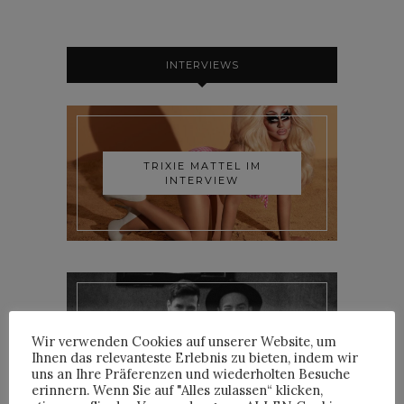
INTERVIEWS
TRIXIE MATTEL IM
INTERVIEW
YOANN LEMOINE AKA
Wir verwenden Cookies auf unserer Website, um
WOODKID IM INTERVIEW
Ihnen das relevanteste Erlebnis zu bieten, indem wir
uns an Ihre Präferenzen und wiederholten Besuche
erinnern. Wenn Sie auf "Alles zulassen“ klicken,