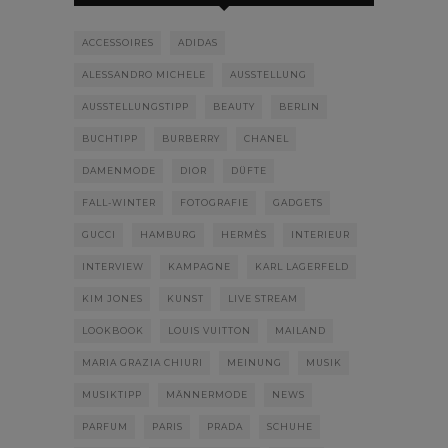
ACCESSOIRES
ADIDAS
ALESSANDRO MICHELE
AUSSTELLUNG
AUSSTELLUNGSTIPP
BEAUTY
BERLIN
BUCHTIPP
BURBERRY
CHANEL
DAMENMODE
DIOR
DÜFTE
FALL-WINTER
FOTOGRAFIE
GADGETS
GUCCI
HAMBURG
HERMÈS
INTERIEUR
INTERVIEW
KAMPAGNE
KARL LAGERFELD
KIM JONES
KUNST
LIVE STREAM
LOOKBOOK
LOUIS VUITTON
MAILAND
MARIA GRAZIA CHIURI
MEINUNG
MUSIK
MUSIKTIPP
MÄNNERMODE
NEWS
PARFUM
PARIS
PRADA
SCHUHE