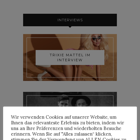
INTERVIEWS
TRIXIE MATTEL IM
INTERVIEW
YOANN LEMOINE AKA
Wir verwenden Cookies auf unserer Website, um
WOODKID IM INTERVIEW
Ihnen das relevanteste Erlebnis zu bieten, indem wir
uns an Ihre Präferenzen und wiederholten Besuche
erinnern. Wenn Sie auf "Alles zulassen“ klicken,
stimmen Sie der Verwendung von ALLEN Cookies zu.