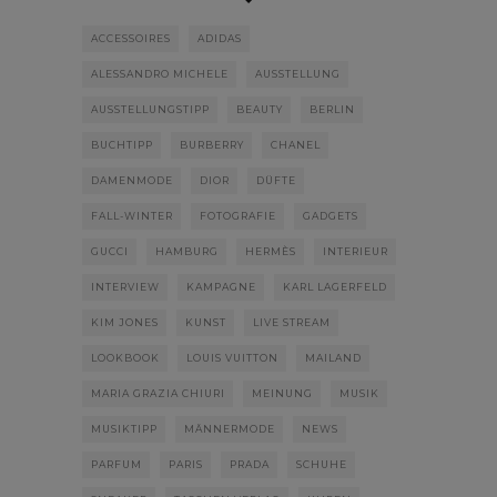
ACCESSOIRES
ADIDAS
ALESSANDRO MICHELE
AUSSTELLUNG
AUSSTELLUNGSTIPP
BEAUTY
BERLIN
BUCHTIPP
BURBERRY
CHANEL
DAMENMODE
DIOR
DÜFTE
FALL-WINTER
FOTOGRAFIE
GADGETS
GUCCI
HAMBURG
HERMÈS
INTERIEUR
INTERVIEW
KAMPAGNE
KARL LAGERFELD
KIM JONES
KUNST
LIVE STREAM
LOOKBOOK
LOUIS VUITTON
MAILAND
MARIA GRAZIA CHIURI
MEINUNG
MUSIK
MUSIKTIPP
MÄNNERMODE
NEWS
PARFUM
PARIS
PRADA
SCHUHE