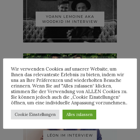
YOANN LEMOINE AKA
WOODKID IM INTERVIEW
Wir verwenden Cookies auf unserer Website, um
Ihnen das relevanteste Erlebnis zu bieten, indem wir
ROOSEVELT IM INTERVIEW
uns an Ihre Präferenzen und wiederholten Besuche
erinnern. Wenn Sie auf "Alles zulassen“ klicken,
stimmen Sie der Verwendung von ALLEN Cookies zu.
Sie können jedoch auch die „Cookie Einstellungen“
öffnen, um eine individuelle Anpassung vorzunehmen..
Cookie Einstellungen
Alles zulassen
LÉON IM INTERVIEW