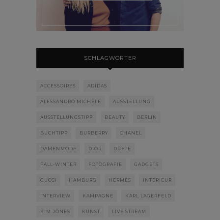
SCHLAGWÖRTER
ACCESSOIRES
ADIDAS
ALESSANDRO MICHELE
AUSSTELLUNG
AUSSTELLUNGSTIPP
BEAUTY
BERLIN
BUCHTIPP
BURBERRY
CHANEL
DAMENMODE
DIOR
DÜFTE
FALL-WINTER
FOTOGRAFIE
GADGETS
GUCCI
HAMBURG
HERMÈS
INTERIEUR
INTERVIEW
KAMPAGNE
KARL LAGERFELD
KIM JONES
KUNST
LIVE STREAM