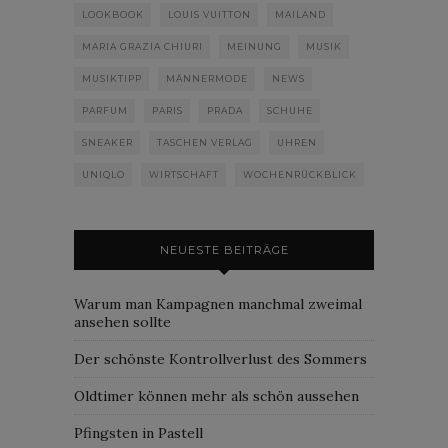
LOOKBOOK
LOUIS VUITTON
MAILAND
MARIA GRAZIA CHIURI
MEINUNG
MUSIK
MUSIKTIPP
MÄNNERMODE
NEWS
PARFUM
PARIS
PRADA
SCHUHE
SNEAKER
TASCHEN VERLAG
UHREN
UNIQLO
WIRTSCHAFT
WOCHENRÜCKBLICK
NEUESTE BEITRÄGE
Warum man Kampagnen manchmal zweimal
ansehen sollte
Der schönste Kontrollverlust des Sommers
Oldtimer können mehr als schön aussehen
Pfingsten in Pastell