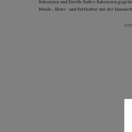
Babenzien und Estelle Bailey-Babenzien gegrün
Musik-, Skate- und Surfkultur mit der klassis
CO