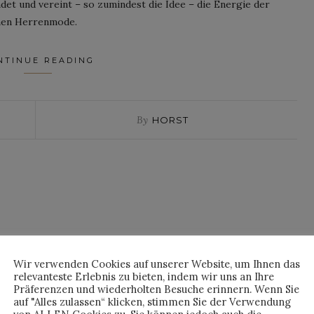
det und vereint – so zumindest die Idee – die Energie der
chen Herrenmode.
NTINUE READING
By
HORST
Wir verwenden Cookies auf unserer Website, um Ihnen das
relevanteste Erlebnis zu bieten, indem wir uns an Ihre
Präferenzen und wiederholten Besuche erinnern. Wenn Sie
auf "Alles zulassen“ klicken, stimmen Sie der Verwendung