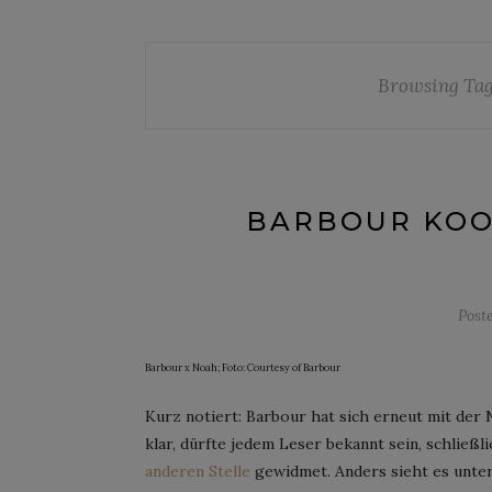
Browsing Ta
BARBOUR KOO
Post
Barbour x Noah; Foto: Courtesy of Barbour
Kurz notiert: Barbour hat sich erneut mit d
klar, dürfte jedem Leser bekannt sein, schließ
anderen Stelle
gewidmet. Anders sieht es unte