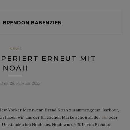
g
BRENDON BABENZIEN
NEWS
PERIERT ERNEUT MIT
NOAH
ed on
26. Februar 2025
er New Yorker Menswear-Brand Noah zusammengetan. Barbour,
lich haben wir uns der britischen Marke schon an der
ein
oder
r Umständen bei Noah aus. Noah wurde 2015 von Brendon