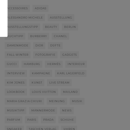
ACCESSOIRES
ADIDAS
ALESSANDRO MICHELE
AUSSTELLUNG
AUSSTELLUNGSTIPP
BEAUTY
BERLIN
BUCHTIPP
BURBERRY
CHANEL
DAMENMODE
DIOR
DÜFTE
FALL-WINTER
FOTOGRAFIE
GADGETS
GUCCI
HAMBURG
HERMÈS
INTERIEUR
INTERVIEW
KAMPAGNE
KARL LAGERFELD
KIM JONES
KUNST
LIVE STREAM
LOOKBOOK
LOUIS VUITTON
MAILAND
MARIA GRAZIA CHIURI
MEINUNG
MUSIK
MUSIKTIPP
MÄNNERMODE
NEWS
PARFUM
PARIS
PRADA
SCHUHE
SNEAKER
TASCHEN VERLAG
UHREN