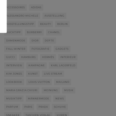
ACCESSOIRES
ADIDAS
ALESSANDRO MICHELE
AUSSTELLUNG
AUSSTELLUNGSTIPP
BEAUTY
BERLIN
BUCHTIPP
BURBERRY
CHANEL
DAMENMODE
DIOR
DÜFTE
FALL-WINTER
FOTOGRAFIE
GADGETS
GUCCI
HAMBURG
HERMÈS
INTERIEUR
INTERVIEW
KAMPAGNE
KARL LAGERFELD
KIM JONES
KUNST
LIVE STREAM
LOOKBOOK
LOUIS VUITTON
MAILAND
MARIA GRAZIA CHIURI
MEINUNG
MUSIK
MUSIKTIPP
MÄNNERMODE
NEWS
PARFUM
PARIS
PRADA
SCHUHE
SNEAKER
TASCHEN VERLAG
UHREN