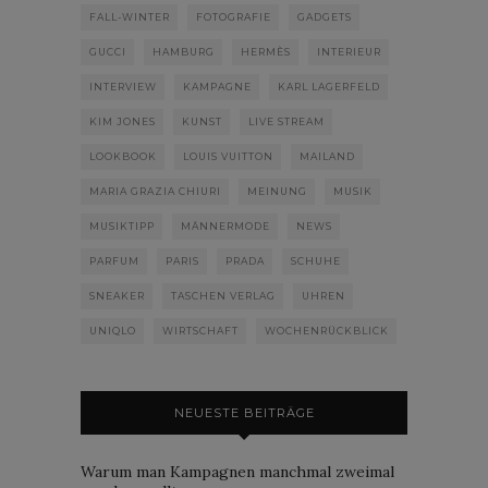
FALL-WINTER
FOTOGRAFIE
GADGETS
GUCCI
HAMBURG
HERMÈS
INTERIEUR
INTERVIEW
KAMPAGNE
KARL LAGERFELD
KIM JONES
KUNST
LIVE STREAM
LOOKBOOK
LOUIS VUITTON
MAILAND
MARIA GRAZIA CHIURI
MEINUNG
MUSIK
MUSIKTIPP
MÄNNERMODE
NEWS
PARFUM
PARIS
PRADA
SCHUHE
SNEAKER
TASCHEN VERLAG
UHREN
UNIQLO
WIRTSCHAFT
WOCHENRÜCKBLICK
NEUESTE BEITRÄGE
Warum man Kampagnen manchmal zweimal