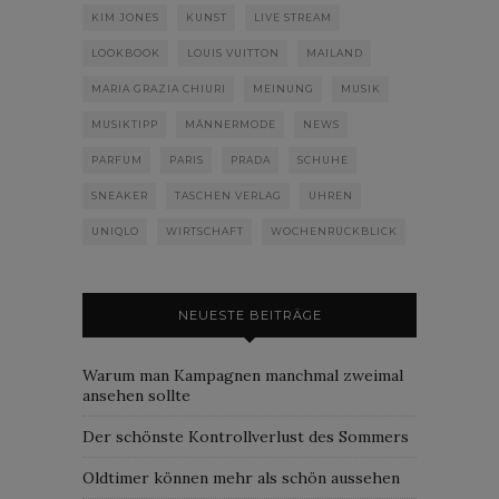
KIM JONES
KUNST
LIVE STREAM
LOOKBOOK
LOUIS VUITTON
MAILAND
MARIA GRAZIA CHIURI
MEINUNG
MUSIK
MUSIKTIPP
MÄNNERMODE
NEWS
PARFUM
PARIS
PRADA
SCHUHE
SNEAKER
TASCHEN VERLAG
UHREN
UNIQLO
WIRTSCHAFT
WOCHENRÜCKBLICK
NEUESTE BEITRÄGE
Warum man Kampagnen manchmal zweimal
ansehen sollte
Der schönste Kontrollverlust des Sommers
Oldtimer können mehr als schön aussehen