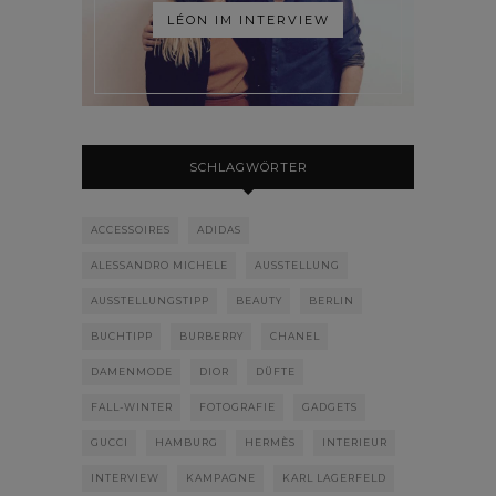
LÉON IM INTERVIEW
SCHLAGWÖRTER
ACCESSOIRES
ADIDAS
ALESSANDRO MICHELE
AUSSTELLUNG
AUSSTELLUNGSTIPP
BEAUTY
BERLIN
BUCHTIPP
BURBERRY
CHANEL
DAMENMODE
DIOR
DÜFTE
FALL-WINTER
FOTOGRAFIE
GADGETS
GUCCI
HAMBURG
HERMÈS
INTERIEUR
INTERVIEW
KAMPAGNE
KARL LAGERFELD