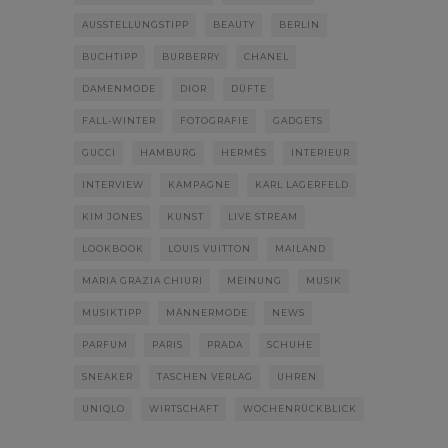
AUSSTELLUNGSTIPP
BEAUTY
BERLIN
BUCHTIPP
BURBERRY
CHANEL
DAMENMODE
DIOR
DÜFTE
FALL-WINTER
FOTOGRAFIE
GADGETS
GUCCI
HAMBURG
HERMÈS
INTERIEUR
INTERVIEW
KAMPAGNE
KARL LAGERFELD
KIM JONES
KUNST
LIVE STREAM
LOOKBOOK
LOUIS VUITTON
MAILAND
MARIA GRAZIA CHIURI
MEINUNG
MUSIK
MUSIKTIPP
MÄNNERMODE
NEWS
PARFUM
PARIS
PRADA
SCHUHE
SNEAKER
TASCHEN VERLAG
UHREN
UNIQLO
WIRTSCHAFT
WOCHENRÜCKBLICK