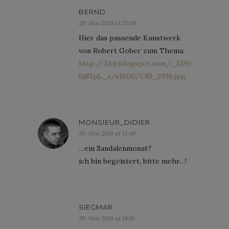
BERND
29. Mai 2013 at 13:08
Hier das passende Kunstwerk
von Robert Gober zum Thema:
http://3.bp.blogspot.com/_XPJ6CdIa1Z
6j8YpL_s/s1600/CRI_2936.jpg
MONSIEUR_DIDIER
29. Mai 2013 at 13:49
…ein Sandalenmonat?
ich bin begeistert, bitte mehr…!
SIEGMAR
29. Mai 2013 at 14:10