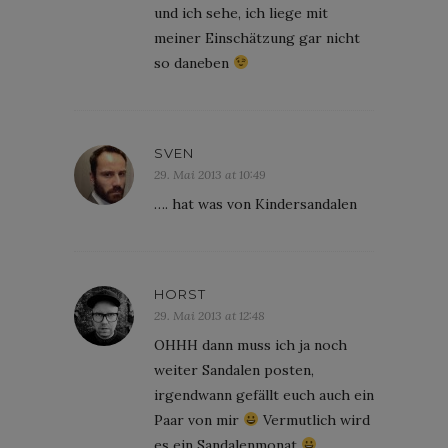
und ich sehe, ich liege mit
meiner Einschätzung gar nicht
so daneben
SVEN
29. Mai 2013 at 10:49
…. hat was von Kindersandalen
HORST
29. Mai 2013 at 12:48
OHHH dann muss ich ja noch
weiter Sandalen posten,
irgendwann gefällt euch auch ein
Paar von mir
Vermutlich wird
es ein Sandalenmonat