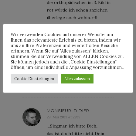
die orthopädischen im 3. Bild in
rot würde ich schon anziehen,
überlege noch wohin. :-9
Wir verwenden Cookies auf unserer Website, um
Ihnen das relevanteste Erlebnis zu bieten, indem wir
H-C
uns an Ihre Präferenzen und wiederholten Besuche
erinnern. Wenn Sie auf "Alles zulassen“ klicken,
29. Mai 2013 at 19:33
stimmen Sie der Verwendung von ALLEN Cookies zu.
Nehm ich alle! Traumhaft.
Sie können jedoch auch die „Cookie Einstellungen“
öffnen, um eine individuelle Anpassung vorzunehmen..
Könnten es auch mal welche in
einem niedrigeren Preissegment
Cookie Einstellungen
Alles zulassen
sein?
MONSIEUR_DIDIER
29. Mai 2013 at 22:19
…Siegmar, ich bitte Dich…
das ist doch bitte nicht Dein