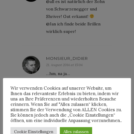
@all es ist natürlich der Sohn
von Schwarzenegger und
Shriver! Gut erkannt!
@Jan ich finde beide Brillen
wirklich super!
MONSIEUR_DIDIER
21. August 2014 at 15:04
…hm, na ja…
die Sonnenbrille auf dem oberen
Wir verwenden Cookies auf unserer Website, um
Bild finde ich ganz witzig, nur
Ihnen das relevanteste Erlebnis zu bieten, indem wir
tragen solche Brillen immer die
uns an Ihre Präferenzen und wiederholten Besuche
falschen Leute…
erinnern. Wenn Sie auf "Alles zulassen“ klicken,
stimmen Sie der Verwendung von ALLEN Cookies zu.
also entweder aufgeblasene
Sie können jedoch auch die „Cookie Einstellungen“
Wichtigtuer, die Wert darauf
öffnen, um eine individuelle Anpassung vorzunehmen..
legen, dass man auf den ersten
Cookie Einstellungen
Alles zulassen
Blick erfasst, dass das, was sie