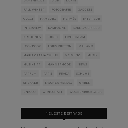
DAMENMODE
DIOR
DÜFTE
FALL-WINTER
FOTOGRAFIE
GADGETS
GUCCI
HAMBURG
HERMÈS
INTERIEUR
INTERVIEW
KAMPAGNE
KARL LAGERFELD
KIM JONES
KUNST
LIVE STREAM
LOOKBOOK
LOUIS VUITTON
MAILAND
MARIA GRAZIA CHIURI
MEINUNG
MUSIK
MUSIKTIPP
MÄNNERMODE
NEWS
PARFUM
PARIS
PRADA
SCHUHE
SNEAKER
TASCHEN VERLAG
UHREN
UNIQLO
WIRTSCHAFT
WOCHENRÜCKBLICK
NEUESTE BEITRÄGE