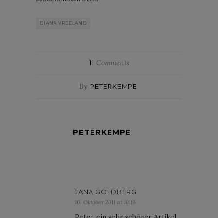
DIANA VREELAND
11
Comments
By
PETERKEMPE
PETERKEMPE
JANA GOLDBERG
10. Oktober 2011 at 10:19
Peter, ein sehr schöner Artikel