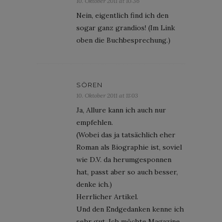
10. Oktober 2011 at 10:36
Nein, eigentlich find ich den
sogar ganz grandios! (Im Link
oben die Buchbesprechung.)
SÖREN
10. Oktober 2011 at 11:03
Ja, Allure kann ich auch nur
empfehlen.
(Wobei das ja tatsächlich eher
Roman als Biographie ist, soviel
wie D.V. da herumgesponnen
hat, passt aber so auch besser,
denke ich.)
Herrlicher Artikel.
Und den Endgedanken kenne ich
sehr gut. Ich möchte Magazine