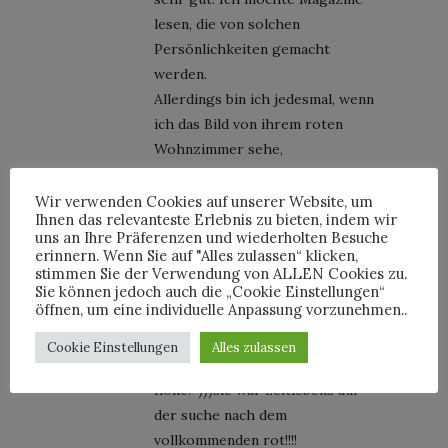
lesen, die von solchen
Persönlichkeiten gemacht
werden.
Allerdings bin ich jedesmal, wenn
ich das Bild von ihrem roten
Wohnzimmer sehe,
gleichermaßen fasziniert wie
abgeschreckt.
Wir verwenden Cookies auf unserer Website, um
Ihnen das relevanteste Erlebnis zu bieten, indem wir
uns an Ihre Präferenzen und wiederholten Besuche
erinnern. Wenn Sie auf "Alles zulassen“ klicken,
stimmen Sie der Verwendung von ALLEN Cookies zu.
PETER KEMPE
Sie können jedoch auch die „Cookie Einstellungen“
öffnen, um eine individuelle Anpassung vorzunehmen..
10. Oktober 2011 at 11:55
@sören
Cookie Einstellungen
Alles zulassen
darum heißt es ja auch die rote
hölle:-)))sie war zeitlebens auf
der suche nach dem
vollkommenden rot!!!!