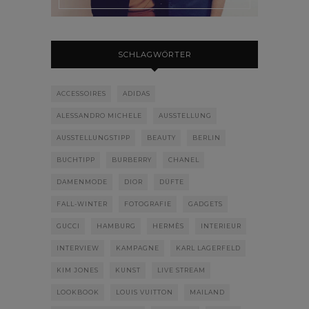
SCHLAGWÖRTER
ACCESSOIRES
ADIDAS
ALESSANDRO MICHELE
AUSSTELLUNG
AUSSTELLUNGSTIPP
BEAUTY
BERLIN
BUCHTIPP
BURBERRY
CHANEL
DAMENMODE
DIOR
DÜFTE
FALL-WINTER
FOTOGRAFIE
GADGETS
GUCCI
HAMBURG
HERMÈS
INTERIEUR
INTERVIEW
KAMPAGNE
KARL LAGERFELD
KIM JONES
KUNST
LIVE STREAM
LOOKBOOK
LOUIS VUITTON
MAILAND