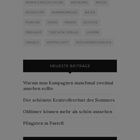
MARIA GRAZIA CHIURI
MEINUNG
MUSIK
MUSIKTIPP
MÄNNERMODE
NEWS
PARFUM
PARIS
PRADA
SCHUHE
SNEAKER
TASCHEN VERLAG
UHREN
UNIQLO
WIRTSCHAFT
WOCHENRÜCKBLICK
NEUESTE BEITRÄGE
Warum man Kampagnen manchmal zweimal
ansehen sollte
Der schönste Kontrollverlust des Sommers
Oldtimer können mehr als schön aussehen
Pfingsten in Pastell