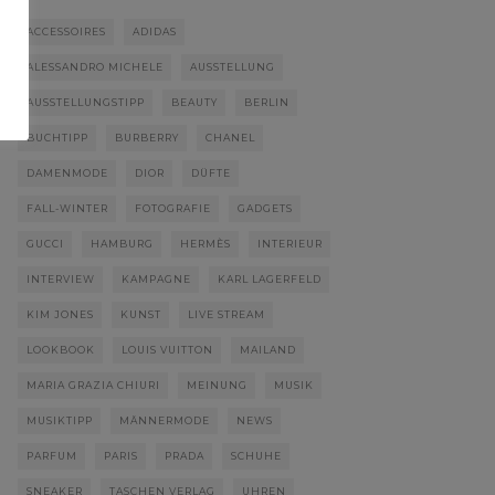
ACCESSOIRES
ADIDAS
ALESSANDRO MICHELE
AUSSTELLUNG
AUSSTELLUNGSTIPP
BEAUTY
BERLIN
BUCHTIPP
BURBERRY
CHANEL
DAMENMODE
DIOR
DÜFTE
FALL-WINTER
FOTOGRAFIE
GADGETS
GUCCI
HAMBURG
HERMÈS
INTERIEUR
INTERVIEW
KAMPAGNE
KARL LAGERFELD
KIM JONES
KUNST
LIVE STREAM
LOOKBOOK
LOUIS VUITTON
MAILAND
MARIA GRAZIA CHIURI
MEINUNG
MUSIK
MUSIKTIPP
MÄNNERMODE
NEWS
PARFUM
PARIS
PRADA
SCHUHE
SNEAKER
TASCHEN VERLAG
UHREN