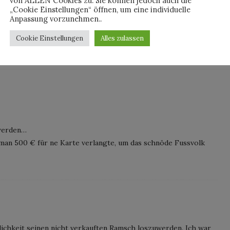
von ALLEN Cookies zu. Sie können jedoch auch die
„Cookie Einstellungen“ öffnen, um eine individuelle
Anpassung vorzunehmen..
Cookie Einstellungen
Alles zulassen
 werden…
 man 500 € für ne Karte verlangte, um das schnöde Fussvolk
lichkeit seinen nicht verkauften Ramsch loszuwerden. Ich war