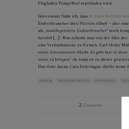
Flughafen Tempelhof stattfinden wird.
Interessant finde ich, dass
lt. eines Berichts de
Endverbraucher ihre Pforten öffnet – also e
als
„modebegeisterte Endverbraucher“
noch komp
handelt
[…]“. Nun scheint man von der Idee d
eine Verkaufsmesse zu formen. Karl-Heinz Mülle
einen Konsumenten-Markt. Es geht klar in diese 
vorne zu bringen.“
Ab wann es zu dieser gravier
Das Gute daran: Cara Delevingne dürfte keine
BERLIN
BREAD AND BUTTER
WIRTSCHAFT
ZAL
2
Comments