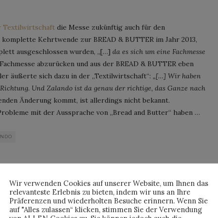
r Textilwirtschaft
die Messe zukünftig auch für den
ine komplette Kehrtwende zur BREAD & BUTTER im Jahr 2013,
lett ausgeschlossen wurden, „[…]
da es sich um eine Fachmesse
er Fachmesse abzurücken und aus der BREAD & BUTTER eben
r äußerte sich dazu in der „Textilwirtschaft“:
„[…] Wir haben
Richtung. Und Zalando ist da genau der richtige, das Ganze nach
enden Änderung kommt, ist allerdings nicht bekannt.
 Probleme mit der Aussprache von „Bread and Butter“ haben …
ANDO
By
HORST
Wir verwenden Cookies auf unserer Website, um Ihnen das
relevanteste Erlebnis zu bieten, indem wir uns an Ihre
Präferenzen und wiederholten Besuche erinnern. Wenn Sie
auf "Alles zulassen“ klicken, stimmen Sie der Verwendung