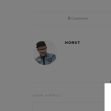
0
Comments
HORST
LEAVE A REPLY