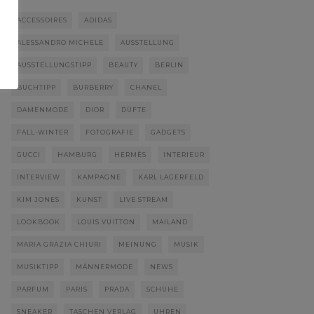
ACCESSOIRES
ADIDAS
ALESSANDRO MICHELE
AUSSTELLUNG
AUSSTELLUNGSTIPP
BEAUTY
BERLIN
BUCHTIPP
BURBERRY
CHANEL
DAMENMODE
DIOR
DÜFTE
FALL-WINTER
FOTOGRAFIE
GADGETS
GUCCI
HAMBURG
HERMÈS
INTERIEUR
INTERVIEW
KAMPAGNE
KARL LAGERFELD
KIM JONES
KUNST
LIVE STREAM
LOOKBOOK
LOUIS VUITTON
MAILAND
MARIA GRAZIA CHIURI
MEINUNG
MUSIK
MUSIKTIPP
MÄNNERMODE
NEWS
PARFUM
PARIS
PRADA
SCHUHE
SNEAKER
TASCHEN VERLAG
UHREN