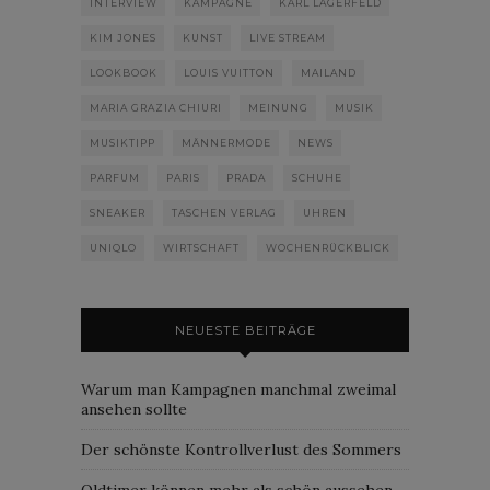
INTERVIEW
KAMPAGNE
KARL LAGERFELD
KIM JONES
KUNST
LIVE STREAM
LOOKBOOK
LOUIS VUITTON
MAILAND
MARIA GRAZIA CHIURI
MEINUNG
MUSIK
MUSIKTIPP
MÄNNERMODE
NEWS
PARFUM
PARIS
PRADA
SCHUHE
SNEAKER
TASCHEN VERLAG
UHREN
UNIQLO
WIRTSCHAFT
WOCHENRÜCKBLICK
NEUESTE BEITRÄGE
Warum man Kampagnen manchmal zweimal
ansehen sollte
Der schönste Kontrollverlust des Sommers
Oldtimer können mehr als schön aussehen