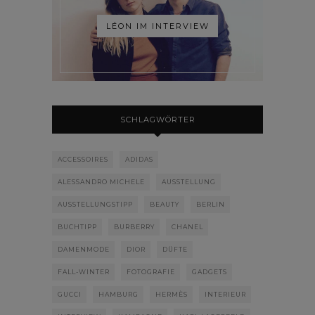
LÉON IM INTERVIEW
SCHLAGWÖRTER
ACCESSOIRES
ADIDAS
ALESSANDRO MICHELE
AUSSTELLUNG
AUSSTELLUNGSTIPP
BEAUTY
BERLIN
BUCHTIPP
BURBERRY
CHANEL
DAMENMODE
DIOR
DÜFTE
FALL-WINTER
FOTOGRAFIE
GADGETS
GUCCI
HAMBURG
HERMÈS
INTERIEUR