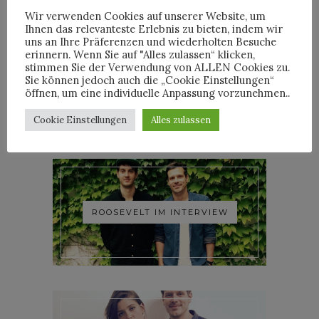
Wir verwenden Cookies auf unserer Website, um
Ihnen das relevanteste Erlebnis zu bieten, indem wir
uns an Ihre Präferenzen und wiederholten Besuche
erinnern. Wenn Sie auf "Alles zulassen“ klicken,
stimmen Sie der Verwendung von ALLEN Cookies zu.
YOANN LEMOINE AKA
Sie können jedoch auch die „Cookie Einstellungen“
WOODKID IM INTERVIEW
öffnen, um eine individuelle Anpassung vorzunehmen..
Cookie Einstellungen
Alles zulassen
ROOSEVELT IM INTERVIEW