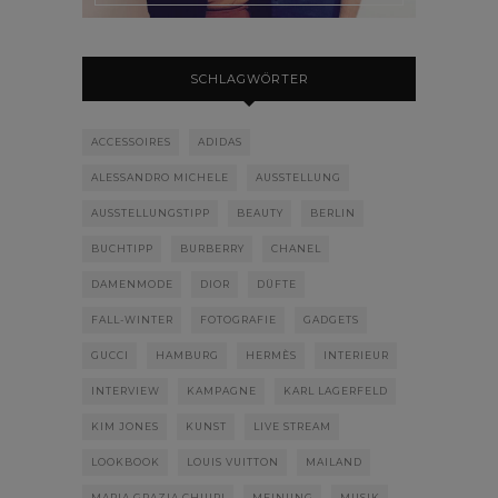
SCHLAGWÖRTER
ACCESSOIRES
ADIDAS
ALESSANDRO MICHELE
AUSSTELLUNG
AUSSTELLUNGSTIPP
BEAUTY
BERLIN
BUCHTIPP
BURBERRY
CHANEL
DAMENMODE
DIOR
DÜFTE
FALL-WINTER
FOTOGRAFIE
GADGETS
GUCCI
HAMBURG
HERMÈS
INTERIEUR
INTERVIEW
KAMPAGNE
KARL LAGERFELD
KIM JONES
KUNST
LIVE STREAM
LOOKBOOK
LOUIS VUITTON
MAILAND
MARIA GRAZIA CHIURI
MEINUNG
MUSIK