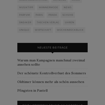
MUSIKTIPP
MÄNNERMODE
NEWS
PARFUM
PARIS
PRADA
SCHUHE
SNEAKER
TASCHEN VERLAG
UHREN
UNIQLO
WIRTSCHAFT
WOCHENRÜCKBLICK
NEUESTE BEITRÄGE
Warum man Kampagnen manchmal zweimal
ansehen sollte
Der schönste Kontrollverlust des Sommers
Oldtimer können mehr als schön aussehen
Pfingsten in Pastell