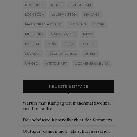
KIM JONES
KUNST
LIVE STREAM
LOOKBOOK
LOUIS VUITTON
MAILAND
MARIA GRAZIA CHIURI
MEINUNG
MUSIK
MUSIKTIPP
MÄNNERMODE
NEWS
PARFUM
PARIS
PRADA
SCHUHE
SNEAKER
TASCHEN VERLAG
UHREN
UNIQLO
WIRTSCHAFT
WOCHENRÜCKBLICK
NEUESTE BEITRÄGE
Warum man Kampagnen manchmal zweimal
ansehen sollte
Der schönste Kontrollverlust des Sommers
Oldtimer können mehr als schön aussehen