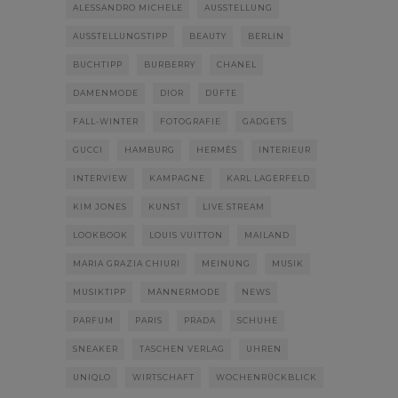
ALESSANDRO MICHELE
AUSSTELLUNG
AUSSTELLUNGSTIPP
BEAUTY
BERLIN
BUCHTIPP
BURBERRY
CHANEL
DAMENMODE
DIOR
DÜFTE
FALL-WINTER
FOTOGRAFIE
GADGETS
GUCCI
HAMBURG
HERMÈS
INTERIEUR
INTERVIEW
KAMPAGNE
KARL LAGERFELD
KIM JONES
KUNST
LIVE STREAM
LOOKBOOK
LOUIS VUITTON
MAILAND
MARIA GRAZIA CHIURI
MEINUNG
MUSIK
MUSIKTIPP
MÄNNERMODE
NEWS
PARFUM
PARIS
PRADA
SCHUHE
SNEAKER
TASCHEN VERLAG
UHREN
UNIQLO
WIRTSCHAFT
WOCHENRÜCKBLICK