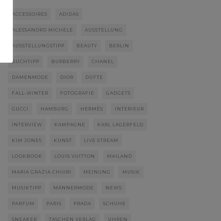
ACCESSOIRES
ADIDAS
ALESSANDRO MICHELE
AUSSTELLUNG
AUSSTELLUNGSTIPP
BEAUTY
BERLIN
BUCHTIPP
BURBERRY
CHANEL
DAMENMODE
DIOR
DÜFTE
FALL-WINTER
FOTOGRAFIE
GADGETS
GUCCI
HAMBURG
HERMÈS
INTERIEUR
INTERVIEW
KAMPAGNE
KARL LAGERFELD
KIM JONES
KUNST
LIVE STREAM
LOOKBOOK
LOUIS VUITTON
MAILAND
MARIA GRAZIA CHIURI
MEINUNG
MUSIK
MUSIKTIPP
MÄNNERMODE
NEWS
PARFUM
PARIS
PRADA
SCHUHE
SNEAKER
TASCHEN VERLAG
UHREN