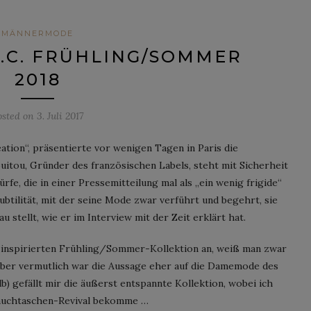
MÄNNERMODE
.C. FRÜHLING/SOMMER
2018
osted on
3. Juli 2017
réation“, präsentierte vor wenigen Tagen in Paris die
itou, Gründer des französischen Labels, steht mit Sicherheit
fe, die in einer Pressemitteilung mal als „ein wenig frigide“
btilität, mit der seine Mode zwar verführt und begehrt, sie
u stellt, wie er im Interview mit der Zeit erklärt hat.
 inspirierten Frühling/Sommer-Kollektion an, weiß man zwar
 aber vermutlich war die Aussage eher auf die Damemode des
) gefällt mir die äußerst entspannte Kollektion, wobei ich
Bauchtaschen-Revival bekomme …