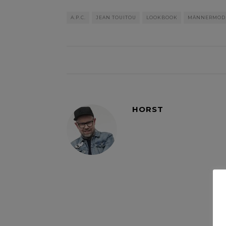
A.P.C.
JEAN TOUITOU
LOOKBOOK
MÄNNERMOD
HORST