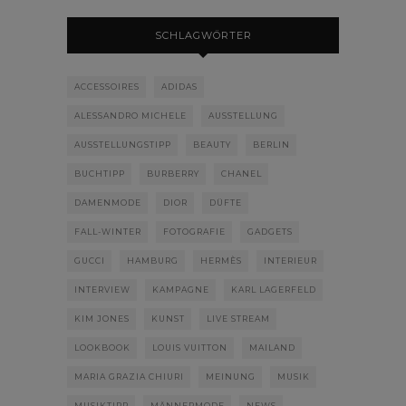
SCHLAGWÖRTER
ACCESSOIRES
ADIDAS
ALESSANDRO MICHELE
AUSSTELLUNG
AUSSTELLUNGSTIPP
BEAUTY
BERLIN
BUCHTIPP
BURBERRY
CHANEL
DAMENMODE
DIOR
DÜFTE
FALL-WINTER
FOTOGRAFIE
GADGETS
GUCCI
HAMBURG
HERMÈS
INTERIEUR
INTERVIEW
KAMPAGNE
KARL LAGERFELD
KIM JONES
KUNST
LIVE STREAM
LOOKBOOK
LOUIS VUITTON
MAILAND
MARIA GRAZIA CHIURI
MEINUNG
MUSIK
MUSIKTIPP
MÄNNERMODE
NEWS