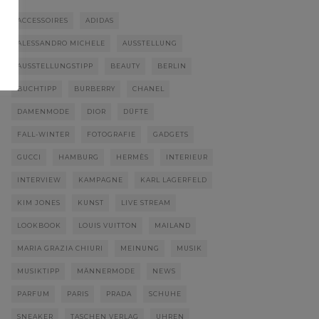
ACCESSOIRES
ADIDAS
ALESSANDRO MICHELE
AUSSTELLUNG
AUSSTELLUNGSTIPP
BEAUTY
BERLIN
BUCHTIPP
BURBERRY
CHANEL
DAMENMODE
DIOR
DÜFTE
FALL-WINTER
FOTOGRAFIE
GADGETS
GUCCI
HAMBURG
HERMÈS
INTERIEUR
INTERVIEW
KAMPAGNE
KARL LAGERFELD
KIM JONES
KUNST
LIVE STREAM
LOOKBOOK
LOUIS VUITTON
MAILAND
MARIA GRAZIA CHIURI
MEINUNG
MUSIK
MUSIKTIPP
MÄNNERMODE
NEWS
PARFUM
PARIS
PRADA
SCHUHE
SNEAKER
TASCHEN VERLAG
UHREN