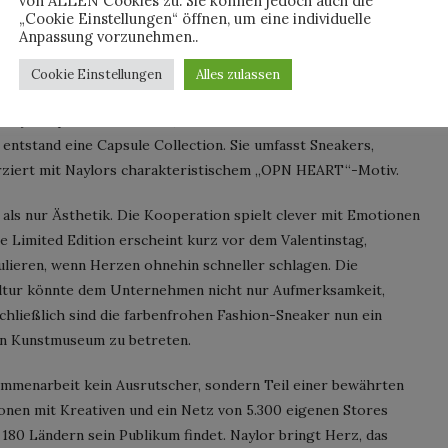
von ALLEN Cookies zu. Sie können jedoch auch die
„Cookie Einstellungen“ öffnen, um eine individuelle
Anpassung vorzunehmen..
Cookie Einstellungen
Alles zulassen
hriese hat beschlossen, Liebe buchstäblich unter die Füße zu
oklyn-erprobten Künstler, dessen Wandmalereien so leuchtend
 entstand eine Capsule Collection. Sie umfasst Sneakers,
erziert mit Naylors charakteristischem „OPN HEART“-Motiv.
 als nur Ästhetik. Die Kooperation spielt clever mit Emotionen
 Limited Edition erscheint kurz vor dem Valentinstag,
mulieren, wenn Herzen ohnehin schneller schlagen. Die
ultur könnte dem Unternehmen nicht nur Aufmerksamkeit,
hließlich sind die farbenfrohen Fashion-Sneaker nun ein
ein Kunstmuseum zu betreten.
ammenarbeit kein Ausrutscher, sondern Teil einer bewährten
ionen mit Kreativen und ein Netz von 5.300 eigenen Stores
 180 Ländern sein Publikum findet. Naylor bringt Herz, das