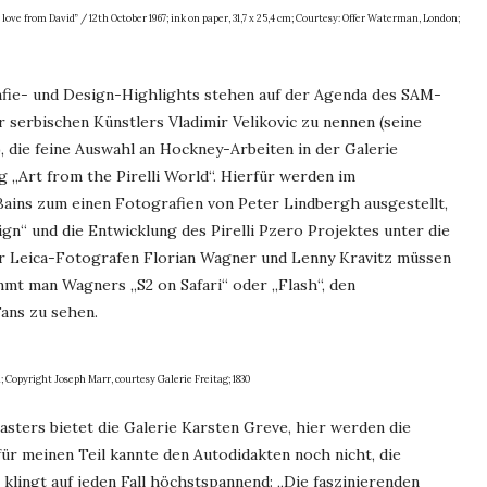
love from David” / 12th October 1967; ink on paper, 31,7 x 25,4 cm; Courtesy: Offer Waterman, London;
fie- und Design-Highlights stehen auf der Agenda des SAM-
 serbischen Künstlers Vladimir Velikovic zu nennen (seine
 die feine Auswahl an Hockney-Arbeiten in der Galerie
g „Art from the Pirelli World“. Hierfür werden im
ins zum einen Fotografien von Peter Lindbergh ausgestellt,
gn“ und die Entwicklung des Pirelli Pzero Projektes unter die
r Leica-Fotografen Florian Wagner und Lenny Kravitz müssen
mmt man Wagners „S2 on Safari“ oder „Flash“, den
Fans zu sehen.
cm; Copyright Joseph Marr, courtesy Galerie Freitag; 1830
asters bietet die Galerie Karsten Greve, hier werden die
für meinen Teil kannte den Autodidakten noch nicht, die
klingt auf jeden Fall höchstspannend: „Die faszinierenden