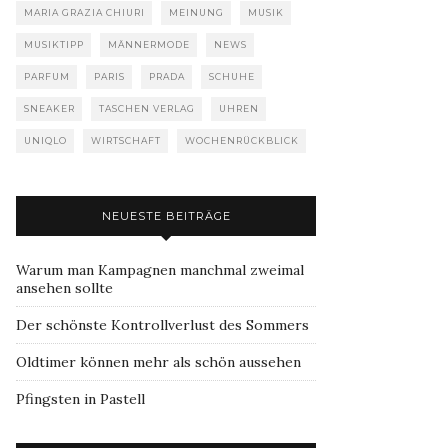
MARIA GRAZIA CHIURI
MEINUNG
MUSIK
MUSIKTIPP
MÄNNERMODE
NEWS
PARFUM
PARIS
PRADA
SCHUHE
SNEAKER
TASCHEN VERLAG
UHREN
UNIQLO
WIRTSCHAFT
WOCHENRÜCKBLICK
NEUESTE BEITRÄGE
Warum man Kampagnen manchmal zweimal
ansehen sollte
Der schönste Kontrollverlust des Sommers
Oldtimer können mehr als schön aussehen
Pfingsten in Pastell