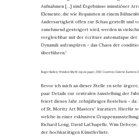
Aufnahmen […] sind Ergebnisse minutiöser Ar
Elemente, die wie Requisiten in einem Bühnenb
Andersartigkeit offen zur Schau gestellt und
zunehmend gesteigert wird, werden in vielschi
vergleichbar mit der écriture automatique der
Dynamik aufzuspüren – das Chaos der condition
überführen.“
Roger Ballen; Window Shelf; Aip on paper, 2012; Courtesy Galerie Karsten G
Bevor ich mich an dieser Stelle zu sehr ärgere, 
paar Details zur zentralen Ausstellung der Jub
feiert dieses Jahr zehnjähriges Bestehen – da:
of St. Moritz Art Masters“ kuratiert. Hierfür
welche in einer exklusiven Gruppenausstellung 
Richard Long, David LaChapelle, Wim Delvoye, 
der hochkarätigen Künstlerliste.