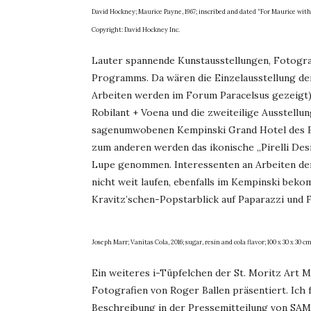
David Hockney; Maurice Payne, 1967; inscribed and dated “For Maurice with 
Copyright: David Hockney Inc.
Lauter spannende Kunstausstellungen, Fotogra
Programms. Da wären die Einzelausstellung der
Arbeiten werden im Forum Paracelsus gezeigt),
Robilant + Voena und die zweiteilige Ausstellun
sagenumwobenen Kempinski Grand Hotel des Ba
zum anderen werden das ikonische „Pirelli Desi
Lupe genommen. Interessenten an Arbeiten de
nicht weit laufen, ebenfalls im Kempinski beko
Kravitz’schen-Popstarblick auf Paparazzi und 
Joseph Marr; Vanitas Cola, 2016; sugar, resin and cola flavor; 100 x 30 x 30 
Ein weiteres i-Tüpfelchen der St. Moritz Art M
Fotografien von Roger Ballen präsentiert. Ich 
Beschreibung in der Pressemitteilung von SAM 