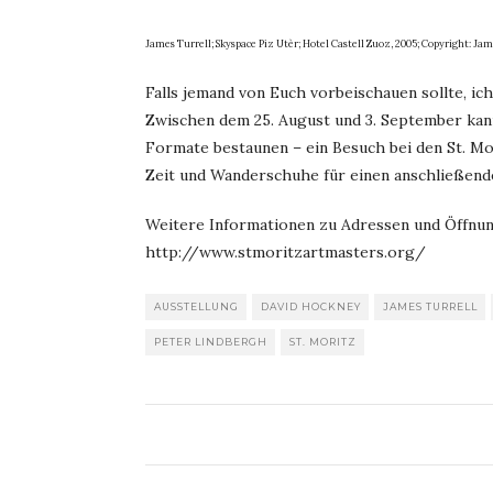
James Turrell; Skyspace Piz Utèr; Hotel Castell Zuoz, 2005; Copyright: Ja
Falls jemand von Euch vorbeischauen sollte, ic
Zwischen dem 25. August und 3. September kan
Formate bestaunen – ein Besuch bei den St. Mo
Zeit und Wanderschuhe für einen anschließend
Weitere Informationen zu Adressen und Öffnung
http://www.stmoritzartmasters.org/
AUSSTELLUNG
DAVID HOCKNEY
JAMES TURRELL
PETER LINDBERGH
ST. MORITZ