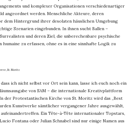
rangements und komplexer Organisationen verschiedenartiger
ild angeordnet werden. Menschliche Akteure, deren
 vor dem Hintergrund ihrer desolaten häuslichen Umgebung
chtige Szenarien eingebunden. In ihnen sucht Ballen –
 Surrealisten und deren Ziel, die unberechenbare psychische
 humaine zu erfassen, ohne es in eine sinnhafte Logik zu
reve, St. Moritz
dass ich nicht selbst vor Ort sein kann, lasse ich euch noch ein
iläumsausgabe von SAM – die internationale Kreativplattform
 In der Protestantischen Kirche von St. Moritz wird das „Best
 wurden Kunstwerke sämtlicher vergangener Jahre ausgewählt,
aufeinandertreffen. Ein Tête-à-Tête internationaler Topstars,
Lucio Fontana oder Julian Schnabel sind nur einige Namen aus