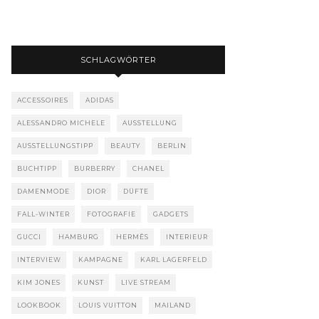
SCHLAGWÖRTER
ACCESSOIRES
ADIDAS
ALESSANDRO MICHELE
AUSSTELLUNG
AUSSTELLUNGSTIPP
BEAUTY
BERLIN
BUCHTIPP
BURBERRY
CHANEL
DAMENMODE
DIOR
DÜFTE
FALL-WINTER
FOTOGRAFIE
GADGETS
GUCCI
HAMBURG
HERMÈS
INTERIEUR
INTERVIEW
KAMPAGNE
KARL LAGERFELD
KIM JONES
KUNST
LIVE STREAM
LOOKBOOK
LOUIS VUITTON
MAILAND