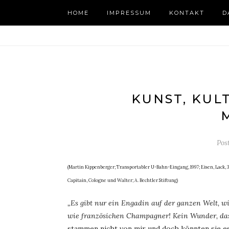
HOME
IMPRESSUM
KONTAKT
D
KUNST, KUL
Pos
(Martin Kippenberger; Transportabler U-Bahn-Eingang, 1997; Eisen, Lack, 34
Capitain, Cologne und Walter; A. Bechtler Stiftung)
„Es gibt nur ein Engadin auf der ganzen Welt, wi
wie französichen Champagner! Kein Wunder, dass
stammen nicht von mir und doch könnten sie e