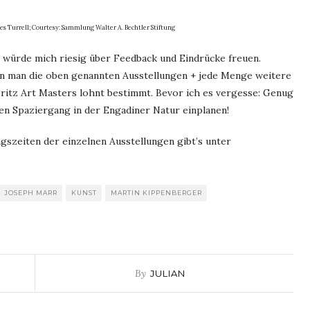
mes Turrell; Courtesy: Sammlung Walter A. Bechtler Stiftung
h würde mich riesig über Feedback und Eindrücke freuen.
n man die oben genannten Ausstellungen + jede Menge weitere
ritz Art Masters lohnt bestimmt. Bevor ich es vergesse: Genug
en Spaziergang in der Engadiner Natur einplanen!
szeiten der einzelnen Ausstellungen gibt’s unter
JOSEPH MARR
KUNST
MARTIN KIPPENBERGER
By
JULIAN