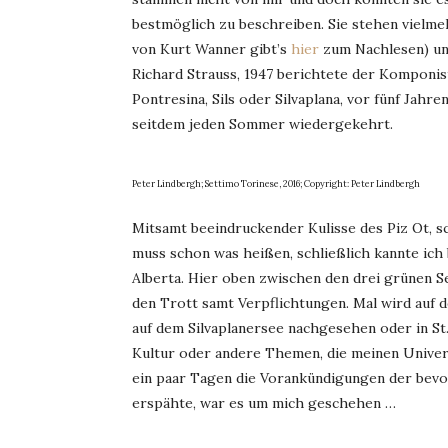
bestmöglich zu beschreiben. Sie stehen vielme
von Kurt Wanner gibt’s
hier
zum Nachlesen) un
Richard Strauss, 1947 berichtete der Komponis
Pontresina, Sils oder Silvaplana, vor fünf Jahr
seitdem jeden Sommer wiedergekehrt.
Peter Lindbergh; Settimo Torinese, 2016; Copyright: Peter Lindbergh
Mitsamt beeindruckender Kulisse des Piz Ot, sc
muss schon was heißen, schließlich kannte ich
Alberta. Hier oben zwischen den drei grünen S
den Trott samt Verpflichtungen. Mal wird auf de
auf dem Silvaplanersee nachgesehen oder in St.
Kultur oder andere Themen, die meinen Universi
ein paar Tagen die Vorankündigungen der bevo
erspähte, war es um mich geschehen …