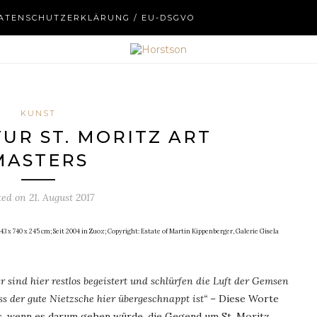
ATENSCHUTZERKLÄRUNG / EU-DSGVO
KUNST
TUR ST. MORITZ ART
MASTERS
ted on
21. August 2017
3 x 740 x 245 cm; Seit 2004 in Zuoz; Copyright: Estate of Martin Kippenberger, Galerie Gisela
r sind hier restlos begeistert und schlürfen die Luft der Gemsen
 der gute Nietzsche hier übergeschnappt ist“
– Diese Worte
s, wenn es darum gehen würde, die Gegend um St. Moritz