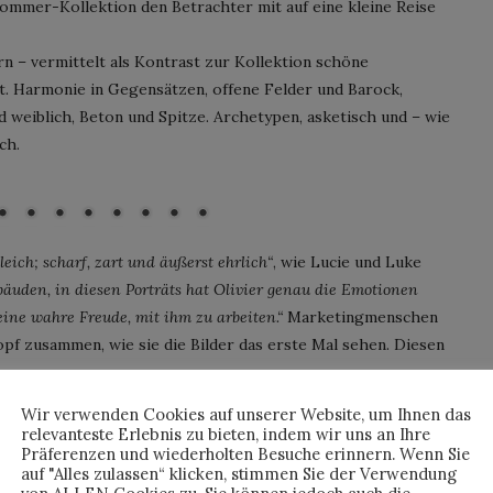
ommer-Kollektion den Betrachter mit auf eine kleine Reise
 – vermittelt als Kontrast zur Kollektion schöne
t. Harmonie in Gegensätzen, offene Felder und Barock,
 weiblich, Beton und Spitze. Archetypen, asketisch und – wie
ch.
r Kervern
leich; scharf, zart und äußerst ehrlich“
, wie Lucie und Luke
uden, in diesen Porträts hat Olivier genau die Emotionen
eine wahre Freude, mit ihm zu arbeiten.“
Marketingmenschen
pf zusammen, wie sie die Bilder das erste Mal sehen. Diesen
Wir verwenden Cookies auf unserer Website, um Ihnen das
20
relevanteste Erlebnis zu bieten, indem wir uns an Ihre
Präferenzen und wiederholten Besuche erinnern. Wenn Sie
auf "Alles zulassen“ klicken, stimmen Sie der Verwendung