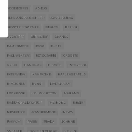
ACCESSOIRES
ADIDAS
ALESSANDRO MICHELE
AUSSTELLUNG
AUSSTELLUNGSTIPP
BEAUTY
BERLIN
BUCHTIPP
BURBERRY
CHANEL
DAMENMODE
DIOR
DÜFTE
FALL-WINTER
FOTOGRAFIE
GADGETS
GUCCI
HAMBURG
HERMÈS
INTERIEUR
INTERVIEW
KAMPAGNE
KARL LAGERFELD
KIM JONES
KUNST
LIVE STREAM
LOOKBOOK
LOUIS VUITTON
MAILAND
MARIA GRAZIA CHIURI
MEINUNG
MUSIK
MUSIKTIPP
MÄNNERMODE
NEWS
PARFUM
PARIS
PRADA
SCHUHE
SNEAKER
TASCHEN VERLAG
UHREN