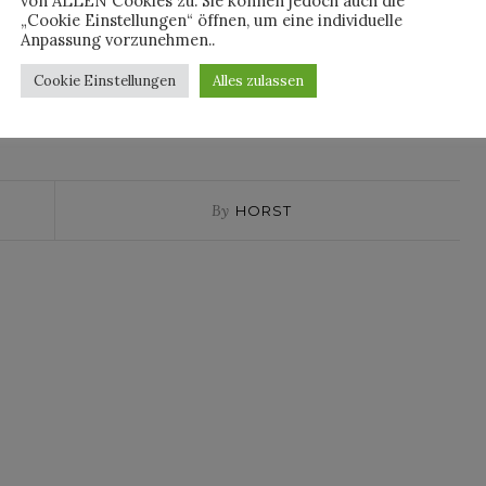
von ALLEN Cookies zu. Sie können jedoch auch die
„Cookie Einstellungen“ öffnen, um eine individuelle
Anpassung vorzunehmen..
Cookie Einstellungen
Alles zulassen
OLIVIER KERVERN
By
HORST