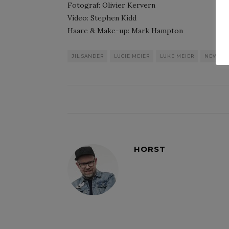
Fotograf: Olivier Kervern
Video: Stephen Kidd
Haare & Make-up: Mark Hampton
JIL SANDER
LUCIE MEIER
LUKE MEIER
NEWS
HORST