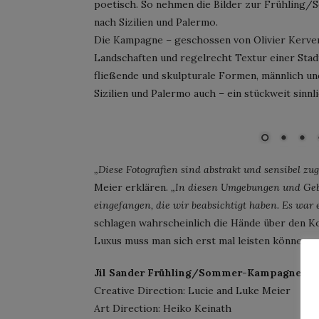
poetisch. So nehmen die Bilder zur Frühling/S
nach Sizilien und Palermo.
Die Kampagne – geschossen von Olivier Kervern
Landschaften und regelrecht Textur einer Stad
fließende und skulpturale Formen, männlich und
Sizilien und Palermo auch – ein stückweit sinnli
Jil Sander Frühling/Sommer-Kampagne 2020; Bild: Olivie
„Diese Fotografien sind abstrakt und sensibel zug
Meier erklären.
„In diesen Umgebungen und Gebä
eingefangen, die wir beabsichtigt haben. Es war 
schlagen wahrscheinlich die Hände über den Ko
Luxus muss man sich erst mal leisten können …
Jil Sander Frühling/Sommer-Kampagne 20
Creative Direction: Lucie and Luke Meier
Art Direction: Heiko Keinath