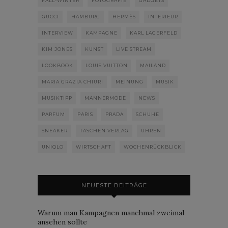
FALL-WINTER
FOTOGRAFIE
GADGETS
GUCCI
HAMBURG
HERMÈS
INTERIEUR
INTERVIEW
KAMPAGNE
KARL LAGERFELD
KIM JONES
KUNST
LIVE STREAM
LOOKBOOK
LOUIS VUITTON
MAILAND
MARIA GRAZIA CHIURI
MEINUNG
MUSIK
MUSIKTIPP
MÄNNERMODE
NEWS
PARFUM
PARIS
PRADA
SCHUHE
SNEAKER
TASCHEN VERLAG
UHREN
UNIQLO
WIRTSCHAFT
WOCHENRÜCKBLICK
NEUESTE BEITRÄGE
Warum man Kampagnen manchmal zweimal
ansehen sollte