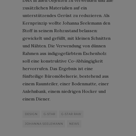
DNA in allen Objekten zu verwenden und alle
zusätzlichen Materialien auf ein
unterstützendes Gerüst zu reduzieren. Als
Kernprinzip wollte Johanna Seelemann den
Stoff in seinem Rohzustand belassen:
gewickelt und gefüllt, mit kleinen Schnitten
und Nähten. Die Verwendung von dünnen
Rahmen aus indigogefärbtem Eschenholz
soll eine konstruktive Co-Abhängigkeit
hervorrufen. Das Ergebnis ist eine
fünfteilige Büromöbelserie, bestehend aus
einem Raumteiler, einer Bodenmatte, einer
Anlehnbank, einem niedrigen Hocker und
einem Diener.
DESIGN
G-STAR
G-STAR RAW
JOHANNA SEELEMANN
NEWS