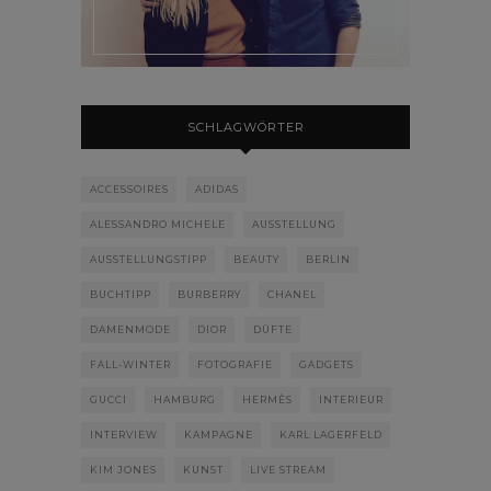
SCHLAGWÖRTER
ACCESSOIRES
ADIDAS
ALESSANDRO MICHELE
AUSSTELLUNG
AUSSTELLUNGSTIPP
BEAUTY
BERLIN
BUCHTIPP
BURBERRY
CHANEL
DAMENMODE
DIOR
DÜFTE
FALL-WINTER
FOTOGRAFIE
GADGETS
GUCCI
HAMBURG
HERMÈS
INTERIEUR
INTERVIEW
KAMPAGNE
KARL LAGERFELD
KIM JONES
KUNST
LIVE STREAM