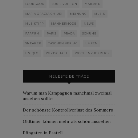
LOOKBOOK
LOUIS VUITTON
MAILAND
MARIA GRAZIA CHIURI
MEINUNG
MUSIK
MUSIKTIPP
MÄNNERMODE
NEWS
PARFUM
PARIS
PRADA
SCHUHE
SNEAKER
TASCHEN VERLAG
UHREN
UNIQLO
WIRTSCHAFT
WOCHENRÜCKBLICK
NEUESTE BEITRÄGE
Warum man Kampagnen manchmal zweimal
ansehen sollte
Der schönste Kontrollverlust des Sommers
Oldtimer können mehr als schön aussehen
Pfingsten in Pastell