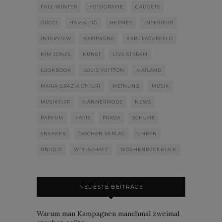
FALL-WINTER
FOTOGRAFIE
GADGETS
GUCCI
HAMBURG
HERMÈS
INTERIEUR
INTERVIEW
KAMPAGNE
KARL LAGERFELD
KIM JONES
KUNST
LIVE STREAM
LOOKBOOK
LOUIS VUITTON
MAILAND
MARIA GRAZIA CHIURI
MEINUNG
MUSIK
MUSIKTIPP
MÄNNERMODE
NEWS
PARFUM
PARIS
PRADA
SCHUHE
SNEAKER
TASCHEN VERLAG
UHREN
UNIQLO
WIRTSCHAFT
WOCHENRÜCKBLICK
NEUESTE BEITRÄGE
Warum man Kampagnen manchmal zweimal