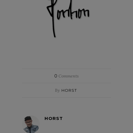
0
Comments
By
HORST
HORST