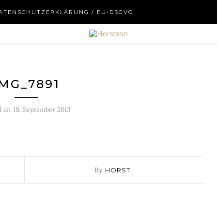
ATENSCHUTZERKLÄRUNG / EU-DSGVO
IMG_7891
d on
18. September 2013
By
HORST