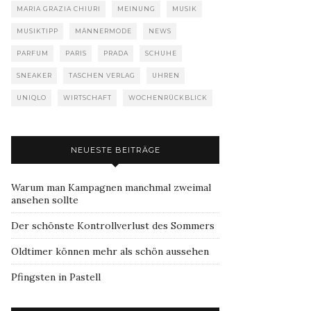
MARIA GRAZIA CHIURI
MEINUNG
MUSIK
MUSIKTIPP
MÄNNERMODE
NEWS
PARFUM
PARIS
PRADA
SCHUHE
SNEAKER
TASCHEN VERLAG
UHREN
UNIQLO
WIRTSCHAFT
WOCHENRÜCKBLICK
NEUESTE BEITRÄGE
Warum man Kampagnen manchmal zweimal
ansehen sollte
Der schönste Kontrollverlust des Sommers
Oldtimer können mehr als schön aussehen
Pfingsten in Pastell