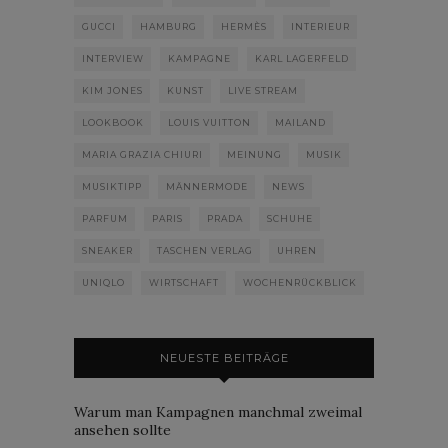
GUCCI
HAMBURG
HERMÈS
INTERIEUR
INTERVIEW
KAMPAGNE
KARL LAGERFELD
KIM JONES
KUNST
LIVE STREAM
LOOKBOOK
LOUIS VUITTON
MAILAND
MARIA GRAZIA CHIURI
MEINUNG
MUSIK
MUSIKTIPP
MÄNNERMODE
NEWS
PARFUM
PARIS
PRADA
SCHUHE
SNEAKER
TASCHEN VERLAG
UHREN
UNIQLO
WIRTSCHAFT
WOCHENRÜCKBLICK
NEUESTE BEITRÄGE
Warum man Kampagnen manchmal zweimal
ansehen sollte