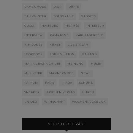
DAMENMODE
DIOR
DÜFTE
FALL-WINTER
FOTOGRAFIE
GADGETS
GUCCI
HAMBURG
HERMÈS
INTERIEUR
INTERVIEW
KAMPAGNE
KARL LAGERFELD
KIM JONES
KUNST
LIVE STREAM
LOOKBOOK
LOUIS VUITTON
MAILAND
MARIA GRAZIA CHIURI
MEINUNG
MUSIK
MUSIKTIPP
MÄNNERMODE
NEWS
PARFUM
PARIS
PRADA
SCHUHE
SNEAKER
TASCHEN VERLAG
UHREN
UNIQLO
WIRTSCHAFT
WOCHENRÜCKBLICK
NEUESTE BEITRÄGE