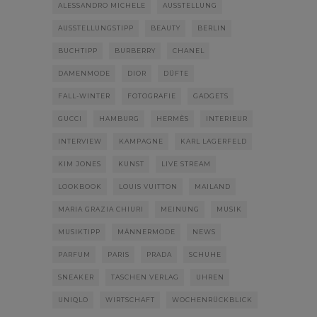
ALESSANDRO MICHELE
AUSSTELLUNG
AUSSTELLUNGSTIPP
BEAUTY
BERLIN
BUCHTIPP
BURBERRY
CHANEL
DAMENMODE
DIOR
DÜFTE
FALL-WINTER
FOTOGRAFIE
GADGETS
GUCCI
HAMBURG
HERMÈS
INTERIEUR
INTERVIEW
KAMPAGNE
KARL LAGERFELD
KIM JONES
KUNST
LIVE STREAM
LOOKBOOK
LOUIS VUITTON
MAILAND
MARIA GRAZIA CHIURI
MEINUNG
MUSIK
MUSIKTIPP
MÄNNERMODE
NEWS
PARFUM
PARIS
PRADA
SCHUHE
SNEAKER
TASCHEN VERLAG
UHREN
UNIQLO
WIRTSCHAFT
WOCHENRÜCKBLICK