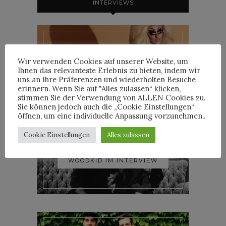
INTERVIEWS
TRIXIE MATTEL IM
Wir verwenden Cookies auf unserer Website, um
INTERVIEW
Ihnen das relevanteste Erlebnis zu bieten, indem wir
uns an Ihre Präferenzen und wiederholten Besuche
erinnern. Wenn Sie auf "Alles zulassen“ klicken,
stimmen Sie der Verwendung von ALLEN Cookies zu.
Sie können jedoch auch die „Cookie Einstellungen“
öffnen, um eine individuelle Anpassung vorzunehmen..
Cookie Einstellungen
Alles zulassen
YOANN LEMOINE AKA
WOODKID IM INTERVIEW