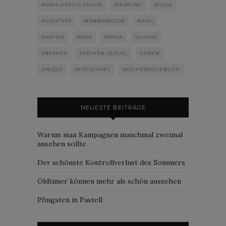
MARIA GRAZIA CHIURI
MEINUNG
MUSIK
MUSIKTIPP
MÄNNERMODE
NEWS
PARFUM
PARIS
PRADA
SCHUHE
SNEAKER
TASCHEN VERLAG
UHREN
UNIQLO
WIRTSCHAFT
WOCHENRÜCKBLICK
NEUESTE BEITRÄGE
Warum man Kampagnen manchmal zweimal
ansehen sollte
Der schönste Kontrollverlust des Sommers
Oldtimer können mehr als schön aussehen
Pfingsten in Pastell