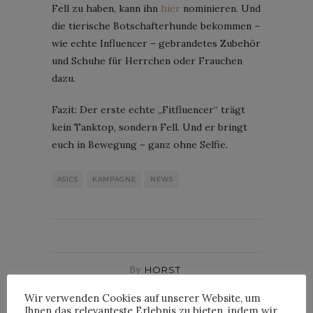
Fell zu haben, kann ihn
hier
nominieren. Und
die tierische Botschafterhunde bekommen –
wie echte Influencer – gebrandetes Zubehör
und Schuhe für Herrchen oder Frauchen
dazu.
Fazit: Der erste echte „Fitfluencer“ trägt
kein Tanktop, sondern Fell. Und er bringt
euch in Bewegung – ganz ohne Selfie.
ASICS
KAMPAGNE
NEWS
By
HORST
Wir verwenden Cookies auf unserer Website, um
Ihnen das relevanteste Erlebnis zu bieten, indem wir