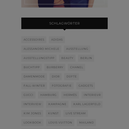
SCHLAGWÖRTER
ACCESSOIRES
ADIDAS
ALESSANDRO MICHELE
AUSSTELLUNG
AUSSTELLUNGSTIPP
BEAUTY
BERLIN
BUCHTIPP
BURBERRY
CHANEL
DAMENMODE
DIOR
DÜFTE
FALL-WINTER
FOTOGRAFIE
GADGETS
GUCCI
HAMBURG
HERMÈS
INTERIEUR
INTERVIEW
KAMPAGNE
KARL LAGERFELD
KIM JONES
KUNST
LIVE STREAM
LOOKBOOK
LOUIS VUITTON
MAILAND