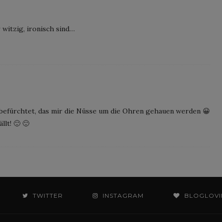
r witzig, ironisch sind…
h befürchtet, das mir die Nüsse um die Ohren gehauen werden 😀
lt! 🙂 🙂
TWITTER
INSTAGRAM
BLOGLOVI