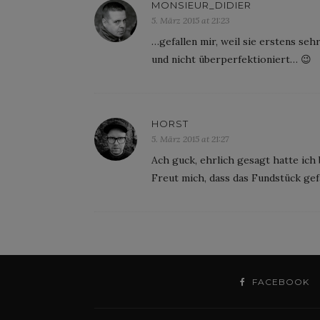
MONSIEUR_DIDIER
5. März 2015 at 21:23
…gefallen mir, weil sie erstens seh
und nicht überperfektioniert… 😉
HORST
5. März 2015 at 21:27
Ach guck, ehrlich gesagt hatte ic
Freut mich, dass das Fundstück gefäl
FACEBOOK