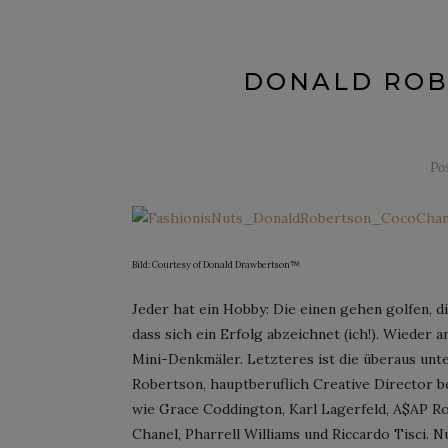
DONALD ROBE
Po
Bild: Courtesy of Donald Drawbertson™
Jeder hat ein Hobby: Die einen gehen golfen, 
dass sich ein Erfolg abzeichnet (ich!). Wieder
Mini-Denkmäler. Letzteres ist die überaus unt
Robertson, hauptberuflich Creative Director b
wie Grace Coddington, Karl Lagerfeld, A$AP Roc
Chanel, Pharrell Williams und Riccardo Tisci. 