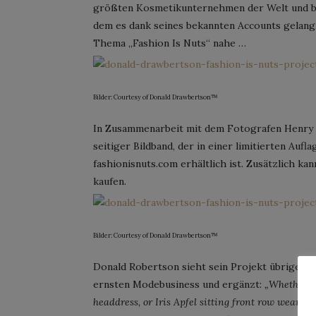
größten Kosmetikunternehmen der Welt und be
dem es dank seines bekannten Accounts gelang, 
Thema „Fashion Is Nuts“ nahe …
Bilder: Courtesy of Donald Drawbertson™
In Zusammenarbeit mit dem Fotografen Henry 
seitiger Bildband, der in einer limitierten Auf
fashionisnuts.com erhältlich ist. Zusätzlich k
kaufen.
Bilder: Courtesy of Donald Drawbertson™
Donald Robertson sieht sein Projekt übrigens
ernsten Modebusiness und ergänzt:
„Whether it
headdress, or Iris Apfel sitting front row wearing