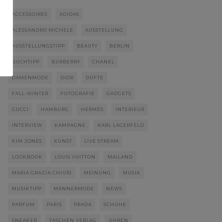
ACCESSOIRES
ADIDAS
ALESSANDRO MICHELE
AUSSTELLUNG
AUSSTELLUNGSTIPP
BEAUTY
BERLIN
BUCHTIPP
BURBERRY
CHANEL
DAMENMODE
DIOR
DÜFTE
FALL-WINTER
FOTOGRAFIE
GADGETS
GUCCI
HAMBURG
HERMÈS
INTERIEUR
INTERVIEW
KAMPAGNE
KARL LAGERFELD
KIM JONES
KUNST
LIVE STREAM
LOOKBOOK
LOUIS VUITTON
MAILAND
MARIA GRAZIA CHIURI
MEINUNG
MUSIK
MUSIKTIPP
MÄNNERMODE
NEWS
PARFUM
PARIS
PRADA
SCHUHE
SNEAKER
TASCHEN VERLAG
UHREN