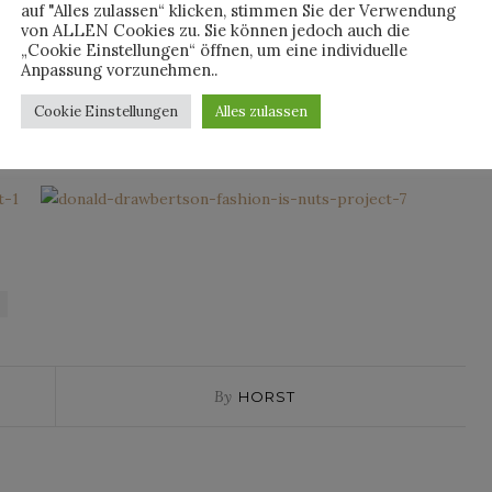
s ist eben verrückt, was „Fashion Is Nuts“ übersetzt heißt.
auf "Alles zulassen“ klicken, stimmen Sie der Verwendung
von ALLEN Cookies zu. Sie können jedoch auch die
„Cookie Einstellungen“ öffnen, um eine individuelle
Anpassung vorzunehmen..
Cookie Einstellungen
Alles zulassen
By
HORST