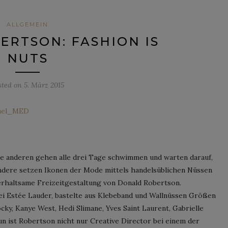
ALLGEMEIN
RTSON: FASHION IS
NUTS
sted on
5. März 2015
die anderen gehen alle drei Tage schwimmen und warten darauf,
 andere setzen Ikonen der Mode mittels handelsüblichen Nüssen
erhaltsame Freizeitgestaltung von Donald Robertson.
ei Estée Lauder, bastelte aus Klebeband und Wallnüssen Größen
ky, Kanye West, Hedi Slimane, Yves Saint Laurent, Gabrielle
Nun ist Robertson nicht nur Creative Director bei einem der