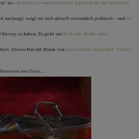
on“ ist
ein weiterer wunderschöner Baustein für die heimische
t nachsagt, zeigt sie sich aktuell erstaunlich politisch – und
es
yl Streep zu haben. Es geht um
fließende Stoffe statt
ehört. Dieses Mal mit Musik von
Karen Elson, Fazerdaze, Timber
 Showroom von Gucci…