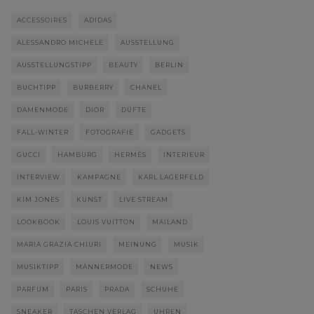
ACCESSOIRES
ADIDAS
ALESSANDRO MICHELE
AUSSTELLUNG
AUSSTELLUNGSTIPP
BEAUTY
BERLIN
BUCHTIPP
BURBERRY
CHANEL
DAMENMODE
DIOR
DÜFTE
FALL-WINTER
FOTOGRAFIE
GADGETS
GUCCI
HAMBURG
HERMÈS
INTERIEUR
INTERVIEW
KAMPAGNE
KARL LAGERFELD
KIM JONES
KUNST
LIVE STREAM
LOOKBOOK
LOUIS VUITTON
MAILAND
MARIA GRAZIA CHIURI
MEINUNG
MUSIK
MUSIKTIPP
MÄNNERMODE
NEWS
PARFUM
PARIS
PRADA
SCHUHE
SNEAKER
TASCHEN VERLAG
UHREN