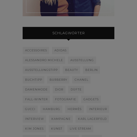
SCHLAGWÖRTER
ACCESSOIRES
ADIDAS
ALESSANDRO MICHELE
AUSSTELLUNG
AUSSTELLUNGSTIPP
BEAUTY
BERLIN
BUCHTIPP
BURBERRY
CHANEL
DAMENMODE
DIOR
DÜFTE
FALL-WINTER
FOTOGRAFIE
GADGETS
GUCCI
HAMBURG
HERMÈS
INTERIEUR
INTERVIEW
KAMPAGNE
KARL LAGERFELD
KIM JONES
KUNST
LIVE STREAM