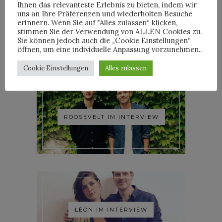
Ihnen das relevanteste Erlebnis zu bieten, indem wir
uns an Ihre Präferenzen und wiederholten Besuche
YOANN LEMOINE AKA
erinnern. Wenn Sie auf "Alles zulassen“ klicken,
WOODKID IM INTERVIEW
stimmen Sie der Verwendung von ALLEN Cookies zu.
Sie können jedoch auch die „Cookie Einstellungen“
öffnen, um eine individuelle Anpassung vorzunehmen..
Cookie Einstellungen
Alles zulassen
ROOSEVELT IM INTERVIEW
LÉON IM INTERVIEW