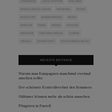
LOOKBOOK
LOUIS VUITTON
MAILAND
MARIA GRAZIA CHIURI
MEINUNG
MUSIK
MUSIKTIPP
MÄNNERMODE
NEWS
PARFUM
PARIS
PRADA
SCHUHE
SNEAKER
TASCHEN VERLAG
UHREN
UNIQLO
WIRTSCHAFT
WOCHENRÜCKBLICK
NEUESTE BEITRÄGE
Warum man Kampagnen manchmal zweimal
ansehen sollte
Der schönste Kontrollverlust des Sommers
Oldtimer können mehr als schön aussehen
Pfingsten in Pastell