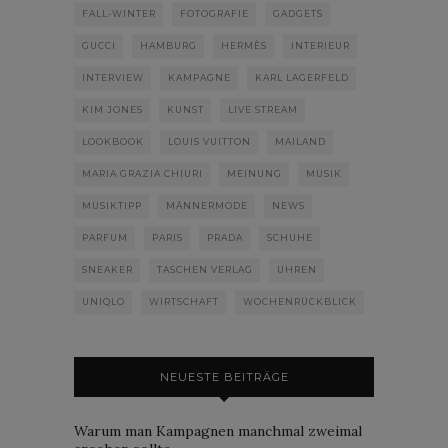
FALL-WINTER
FOTOGRAFIE
GADGETS
GUCCI
HAMBURG
HERMÈS
INTERIEUR
INTERVIEW
KAMPAGNE
KARL LAGERFELD
KIM JONES
KUNST
LIVE STREAM
LOOKBOOK
LOUIS VUITTON
MAILAND
MARIA GRAZIA CHIURI
MEINUNG
MUSIK
MUSIKTIPP
MÄNNERMODE
NEWS
PARFUM
PARIS
PRADA
SCHUHE
SNEAKER
TASCHEN VERLAG
UHREN
UNIQLO
WIRTSCHAFT
WOCHENRÜCKBLICK
NEUESTE BEITRÄGE
Warum man Kampagnen manchmal zweimal