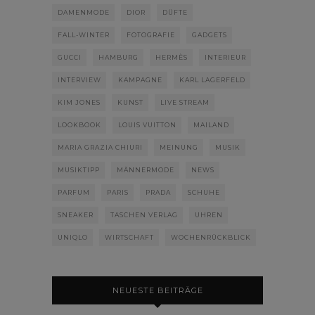
DAMENMODE
DIOR
DÜFTE
FALL-WINTER
FOTOGRAFIE
GADGETS
GUCCI
HAMBURG
HERMÈS
INTERIEUR
INTERVIEW
KAMPAGNE
KARL LAGERFELD
KIM JONES
KUNST
LIVE STREAM
LOOKBOOK
LOUIS VUITTON
MAILAND
MARIA GRAZIA CHIURI
MEINUNG
MUSIK
MUSIKTIPP
MÄNNERMODE
NEWS
PARFUM
PARIS
PRADA
SCHUHE
SNEAKER
TASCHEN VERLAG
UHREN
UNIQLO
WIRTSCHAFT
WOCHENRÜCKBLICK
NEUESTE BEITRÄGE