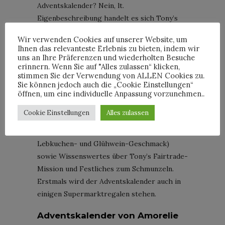
Adventskalender? Nein, lt.
Eigenbeschreibung handelt es sich Tony’s
Chocolonely um einen Countdown-Kalender.
Wir verwenden Cookies auf unserer Website, um
Doch auch hier gilt es, jeden Tag ein
Ihnen das relevanteste Erlebnis zu bieten, indem wir
Türchen zu öffnen, um das Warten auf den
uns an Ihre Präferenzen und wiederholten Besuche
erinnern. Wenn Sie auf "Alles zulassen“ klicken,
ersehnten Weihnachtsabend zu versüßen.
stimmen Sie der Verwendung von ALLEN Cookies zu.
Neben buntem Design steht Fairtrade im
Sie können jedoch auch die „Cookie Einstellungen“
öffnen, um eine individuelle Anpassung vorzunehmen..
Vordergrund.
Hinter den 24 verzierten Türchen
Cookie Einstellungen
Alles zulassen
verstecken sich Pralinen in zehn
Geschmacksrichtungen (unter anderem
Lebkuchen- und Glühwein-Geschmack)
sowie Wissenswertes über Tony’s Fairtrade-
Mission und Festliches zum Schmunzeln.
Erstmals wird der Adventskalender auch in
einigen Supermarktregalen stehen.
Adventskalender von Amorelie