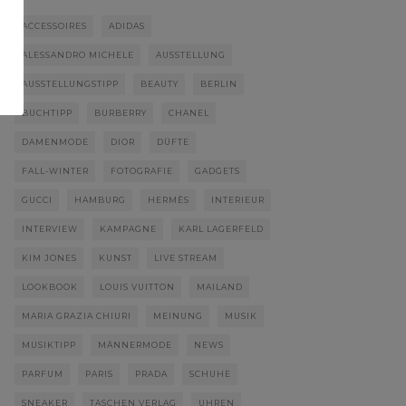
ACCESSOIRES
ADIDAS
ALESSANDRO MICHELE
AUSSTELLUNG
AUSSTELLUNGSTIPP
BEAUTY
BERLIN
BUCHTIPP
BURBERRY
CHANEL
DAMENMODE
DIOR
DÜFTE
FALL-WINTER
FOTOGRAFIE
GADGETS
GUCCI
HAMBURG
HERMÈS
INTERIEUR
INTERVIEW
KAMPAGNE
KARL LAGERFELD
KIM JONES
KUNST
LIVE STREAM
LOOKBOOK
LOUIS VUITTON
MAILAND
MARIA GRAZIA CHIURI
MEINUNG
MUSIK
MUSIKTIPP
MÄNNERMODE
NEWS
PARFUM
PARIS
PRADA
SCHUHE
SNEAKER
TASCHEN VERLAG
UHREN