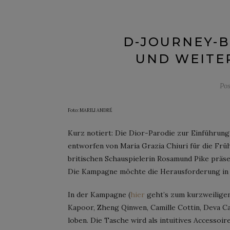
D-JOURNEY-B
UND WEITER
Po
Foto: MARILI ANDRÉ
Kurz notiert: Die Dior-Parodie zur Einführun
entworfen von Maria Grazia Chiuri für die Frü
britischen Schauspielerin Rosamund Pike präse
Die Kampagne möchte die Herausforderung in de
In der Kampagne (
hier
geht’s zum kurzweiligen
Kapoor, Zheng Qinwen, Camille Cottin, Deva Cas
loben. Die Tasche wird als intuitives Accessoir