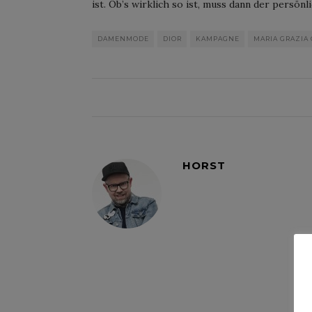
ist. Ob’s wirklich so ist, muss dann der persön
DAMENMODE
DIOR
KAMPAGNE
MARIA GRAZIA 
HORST