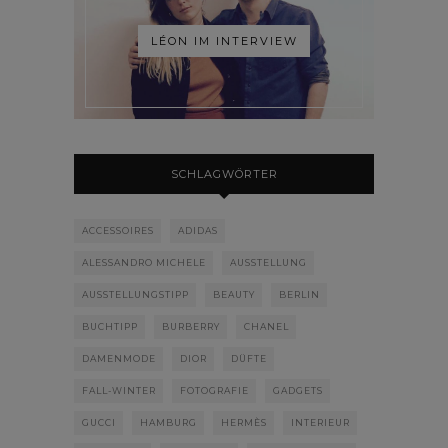
LÉON IM INTERVIEW
SCHLAGWÖRTER
ACCESSOIRES
ADIDAS
ALESSANDRO MICHELE
AUSSTELLUNG
AUSSTELLUNGSTIPP
BEAUTY
BERLIN
BUCHTIPP
BURBERRY
CHANEL
DAMENMODE
DIOR
DÜFTE
FALL-WINTER
FOTOGRAFIE
GADGETS
GUCCI
HAMBURG
HERMÈS
INTERIEUR