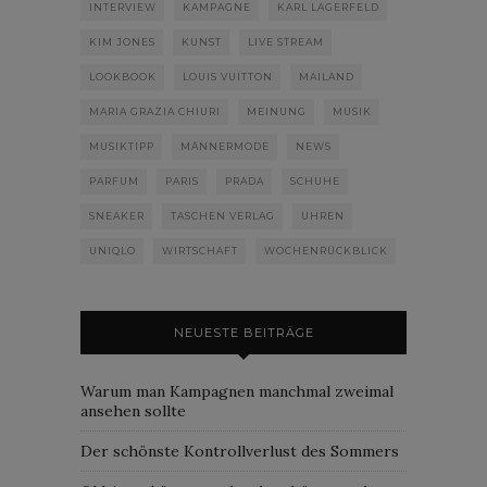
INTERVIEW
KAMPAGNE
KARL LAGERFELD
KIM JONES
KUNST
LIVE STREAM
LOOKBOOK
LOUIS VUITTON
MAILAND
MARIA GRAZIA CHIURI
MEINUNG
MUSIK
MUSIKTIPP
MÄNNERMODE
NEWS
PARFUM
PARIS
PRADA
SCHUHE
SNEAKER
TASCHEN VERLAG
UHREN
UNIQLO
WIRTSCHAFT
WOCHENRÜCKBLICK
NEUESTE BEITRÄGE
Warum man Kampagnen manchmal zweimal
ansehen sollte
Der schönste Kontrollverlust des Sommers