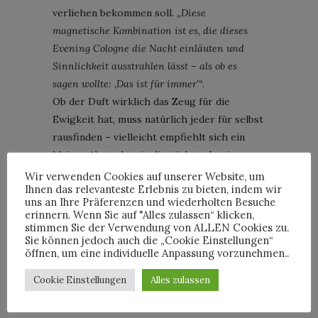
verliehen bekommen soll.
„Diese
magnetische Kombination ist es, die dieses
Evening Cologne die Nacht einläuten und
Sinnlichkeit ausstrahlen lässt – als ob es
sagen wollte: ‚Das ist für immer'“
.
Ob der Duft wirklich das Zeug für die
Ewigkeit hat, muss natürlich jeder für selbst
rausfinden – vielleicht empfiehlt sich ein
kleiner Abstecher in die nächste Louis-
Vuitton-Boutique, um „City of Stars“ einfach
Wir verwenden Cookies auf unserer Website, um
Ihnen das relevanteste Erlebnis zu bieten, indem wir
mal auszuprobieren …
uns an Ihre Präferenzen und wiederholten Besuche
erinnern. Wenn Sie auf "Alles zulassen“ klicken,
stimmen Sie der Verwendung von ALLEN Cookies zu.
DÜFTE
JACQUES CAVALLIER BELLETRUD
Sie können jedoch auch die „Cookie Einstellungen“
LOUIS VUITTON
NEWS
PARFUM
öffnen, um eine individuelle Anpassung vorzunehmen..
Cookie Einstellungen
Alles zulassen