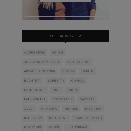
SCHLAGWÖRTER
ACCESSOIRES
ADIDAS
ALESSANDRO MICHELE
AUSSTELLUNG
AUSSTELLUNGSTIPP
BEAUTY
BERLIN
BUCHTIPP
BURBERRY
CHANEL
DAMENMODE
DIOR
DÜFTE
FALL-WINTER
FOTOGRAFIE
GADGETS
GUCCI
HAMBURG
HERMÈS
INTERIEUR
INTERVIEW
KAMPAGNE
KARL LAGERFELD
KIM JONES
KUNST
LIVE STREAM