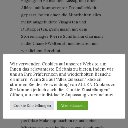
zugänglich zu machen. Lässig und ohne
Allüre, mit kompetenter Freundlichkeit
gepaart, holen einen die Mitarbeiter, alles
meist ausgebildete Visagisten und
Duftexperten, gemeinsam mit dem
Storemanager Pierre Schiffmann charmant
in die Chanel-Welten ab und beraten mit
wirklichem Herzblut.
Schiffmann kennt aus langjähriger
Wir verwenden Cookies auf unserer Website, um
Erfahrung die Welt von Chanel und setzt
Ihnen das relevanteste Erlebnis zu bieten, indem wir
den Service und die Philosophie mit vielen
uns an Ihre Präferenzen und wiederholten Besuche
erinnern. Wenn Sie auf "Alles zulassen“ klicken,
Add-ons, wie zauberhaften Verpackungen in
stimmen Sie der Verwendung von ALLEN Cookies zu.
weißen Logoboxen oder auch den zum
Sie können jedoch auch die „Cookie Einstellungen“
derzeitigen Motto passenden kleinen
öffnen, um eine individuelle Anpassung vorzunehmen..
Marine-Badges, perfekt um.
Cookie Einstellungen
Alles zulassen
Termine für Duftseminare oder auch das
perfekte Make-up machen er und seine
Mitarbeiter gern im Voraus aus, damit auch