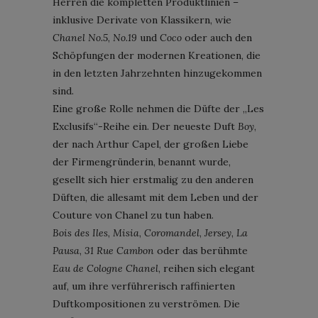
Herren die kompletten Produktlinien –
inklusive Derivate von Klassikern, wie
Chanel No.5
,
No.19
und
Coco
oder auch den
Schöpfungen der modernen Kreationen, die
in den letzten Jahrzehnten hinzugekommen
sind.
Eine große Rolle nehmen die Düfte der „Les
Exclusifs“-Reihe ein. Der neueste Duft
Boy
,
der nach Arthur Capel, der großen Liebe
der Firmengründerin, benannt wurde,
gesellt sich hier erstmalig zu den anderen
Düften, die allesamt mit dem Leben und der
Couture von Chanel zu tun haben.
Bois des Iles
,
Misia
,
Coromandel
,
Jersey
,
La
Pausa
,
31 Rue Cambon
oder das berühmte
Eau de Cologne Chanel
, reihen sich elegant
auf, um ihre verführerisch raffinierten
Duftkompositionen zu verströmen. Die