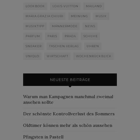
LOOKBOOK
LOUIS VUITTON
MAILAND
MARIA GRAZIA CHIURI
MEINUNG
MUSIK
MUSIKTIPP
MÄNNERMODE
NEWS
PARFUM
PARIS
PRADA
SCHUHE
SNEAKER
TASCHEN VERLAG
UHREN
UNIQLO
WIRTSCHAFT
WOCHENRÜCKBLICK
NEUESTE BEITRÄGE
Warum man Kampagnen manchmal zweimal
ansehen sollte
Der schönste Kontrollverlust des Sommers
Oldtimer können mehr als schön aussehen
Pfingsten in Pastell