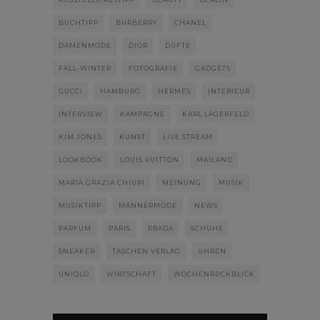
BUCHTIPP
BURBERRY
CHANEL
DAMENMODE
DIOR
DÜFTE
FALL-WINTER
FOTOGRAFIE
GADGETS
GUCCI
HAMBURG
HERMÈS
INTERIEUR
INTERVIEW
KAMPAGNE
KARL LAGERFELD
KIM JONES
KUNST
LIVE STREAM
LOOKBOOK
LOUIS VUITTON
MAILAND
MARIA GRAZIA CHIURI
MEINUNG
MUSIK
MUSIKTIPP
MÄNNERMODE
NEWS
PARFUM
PARIS
PRADA
SCHUHE
SNEAKER
TASCHEN VERLAG
UHREN
UNIQLO
WIRTSCHAFT
WOCHENRÜCKBLICK