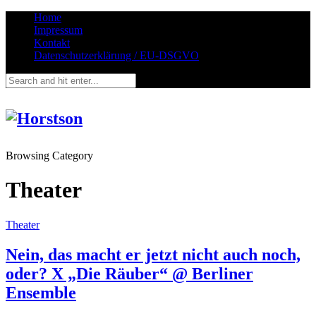
Home
Impressum
Kontakt
Datenschutzerklärung / EU-DSGVO
Browsing Category
Theater
Theater
Nein, das macht er jetzt nicht auch noch,
oder? X „Die Räuber“ @ Berliner
Ensemble