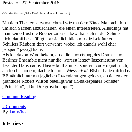
Posted on
27. September 2016
(Matthias Mosbach, Felix Tittel; Foto: Monika Rittershaus)
Mit dem Theater ist es manchmal wie mit dem Kino. Man geht hin
um sich Sachen anzuschauen, die einen interessieren. Allerdings hat
man keine Lust die Bücher zu lesen bzw. hat sich in der Schule
nicht damit beschäftigt. Tatsächlich blieb mir die Lektüre von
Schillers Räubern dort verwehrt, wobei ich damals wohl eher
„erspart“ gesagt hätte.
Als ich davon Wind bekam, dass die Umsetzung des Dramas am
Berliner Ensemble nicht nur die „vorerst letzte“ Inszenierung von
Leander Hausmanns Theaterlaufbahn ist, sondern zudem (natürlich)
auch sehr modern, dachte ich mir:
Wieso nicht.
Bisher hatte mich das
BE nämlich nur mit jeglichen Inszenierungen gelockt, an denen der
grandiose Robert Wilson beteiligt war („Shakespeares Sonette“,
„Peter Pan“, „Die Dreigroschenoper“).
Continue Reading
2
Comments
By
Jan Who
Interviews