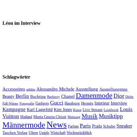
Léon im Interview
Schlagwörter
Accessoires
Ausstellung
Alessandro Michele
Ausstellungstipp
adidas
Damenmode
Dior
Berlin
Chanel
Beauty
Buchtipp
Düfte
Burberry
Gucci
Interieur
Hamburg
Hermès
Interview
Gadgets
Fall-Winter
Fotografie
Louis
Kampagne
Karl Lagerfeld
Kim Jones
Live Stream
Kunst
Lookbook
Musik
Musiktipp
Vuitton
Maria Grazia Chiuri
Mailand
Meinung
News
Männermode
Paris
Sneaker
Prada
Schuhe
Parfum
Taschen Verlag
Uhren
Uniqlo
Wirtschaft
Wochenrückblick