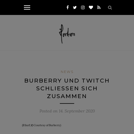
NEWS
BURBERRY UND TWITCH
SCHLIESSEN SICH Z
USAMMEN
Posted on
14. September 2020
(B Surf; © Courtesy of Burberry)