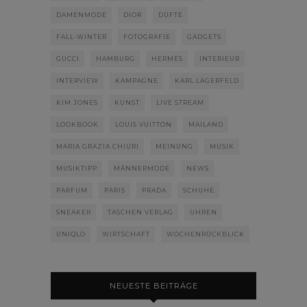
DAMENMODE
DIOR
DÜFTE
FALL-WINTER
FOTOGRAFIE
GADGETS
GUCCI
HAMBURG
HERMÈS
INTERIEUR
INTERVIEW
KAMPAGNE
KARL LAGERFELD
KIM JONES
KUNST
LIVE STREAM
LOOKBOOK
LOUIS VUITTON
MAILAND
MARIA GRAZIA CHIURI
MEINUNG
MUSIK
MUSIKTIPP
MÄNNERMODE
NEWS
PARFUM
PARIS
PRADA
SCHUHE
SNEAKER
TASCHEN VERLAG
UHREN
UNIQLO
WIRTSCHAFT
WOCHENRÜCKBLICK
NEUESTE BEITRÄGE