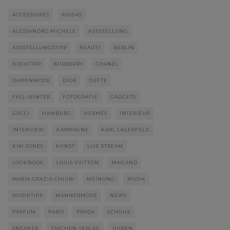
ACCESSOIRES
ADIDAS
ALESSANDRO MICHELE
AUSSTELLUNG
AUSSTELLUNGSTIPP
BEAUTY
BERLIN
BUCHTIPP
BURBERRY
CHANEL
DAMENMODE
DIOR
DÜFTE
FALL-WINTER
FOTOGRAFIE
GADGETS
GUCCI
HAMBURG
HERMÈS
INTERIEUR
INTERVIEW
KAMPAGNE
KARL LAGERFELD
KIM JONES
KUNST
LIVE STREAM
LOOKBOOK
LOUIS VUITTON
MAILAND
MARIA GRAZIA CHIURI
MEINUNG
MUSIK
MUSIKTIPP
MÄNNERMODE
NEWS
PARFUM
PARIS
PRADA
SCHUHE
SNEAKER
TASCHEN VERLAG
UHREN