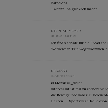
Barcelona…
…wenn’s ihn glücklich macht…
STEPHAN MEYER
10. Juli 2014 at 18:21
Ich find´s schade für die Bread and 
Workewear-Trip wegzukommen, der
SIEGMAR
11. Juli 2014 at 11:01
@ Monsieur_didier
interessant ist mal zu recherchier
die Bewegründe näher zu beleuchte
Herren- u. Sportswear-Kollektion.