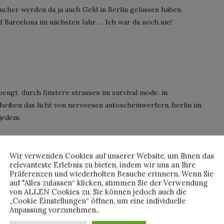
ucher werden da ja auch Geld in Berlin gelassen haben.
 Barcelona im nächsten Jahr … Ich war da noch nie!
beugt. durch finstere strassen im survival mode. in
heiben das licht von nervoesen autoscheinwerfern. berlin im
 jedem.
Wir verwenden Cookies auf unserer Website, um Ihnen das
relevanteste Erlebnis zu bieten, indem wir uns an Ihre
Präferenzen und wiederholten Besuche erinnern. Wenn Sie
auf "Alles zulassen“ klicken, stimmen Sie der Verwendung
von ALLEN Cookies zu. Sie können jedoch auch die
„Cookie Einstellungen“ öffnen, um eine individuelle
 sehr kalt und mir liegt es obwohl du es ja viel treffender
Anpassung vorzunehmen..