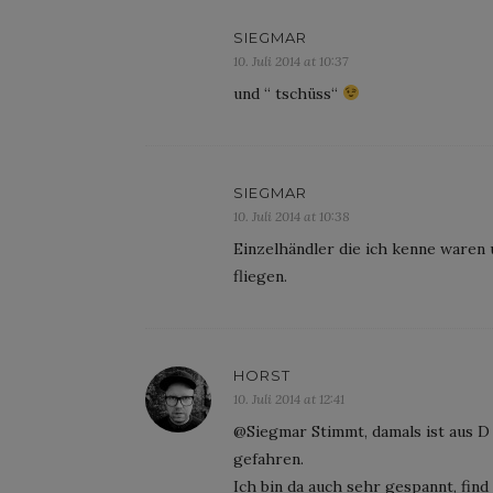
SIEGMAR
10. Juli 2014 at 10:37
und “ tschüss“
SIEGMAR
10. Juli 2014 at 10:38
Einzelhändler die ich kenne waren 
fliegen.
HORST
10. Juli 2014 at 12:41
@Siegmar Stimmt, damals ist aus D
gefahren.
Ich bin da auch sehr gespannt, find