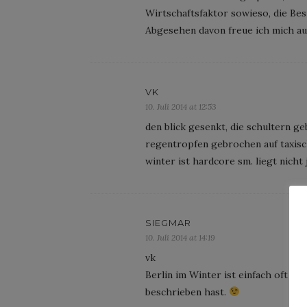
Wirtschaftsfaktor sowieso, die Bes
Abgesehen davon freue ich mich auf
VK
10. Juli 2014 at 12:53
den blick gesenkt, die schultern ge
regentropfen gebrochen auf taxisc
winter ist hardcore sm. liegt nicht
SIEGMAR
10. Juli 2014 at 14:19
vk
Berlin im Winter ist einfach oft nur
beschrieben hast.