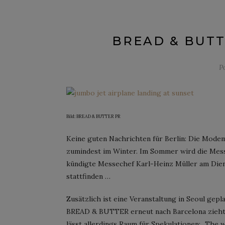
BREAD & BUTT
P
Bild: BREAD & BUTTER PR
Keine guten Nachrichten für Berlin: Die Mod
zumindest im Winter. Im Sommer wird die Messe
kündigte Messechef Karl-Heinz Müller am Diens
stattfinden …
Zusätzlich ist eine Veranstaltung in Seoul gepl
BREAD & BUTTER erneut nach Barcelona zieht, w
lässt allerdings Raum für Spekulationen: „The wi