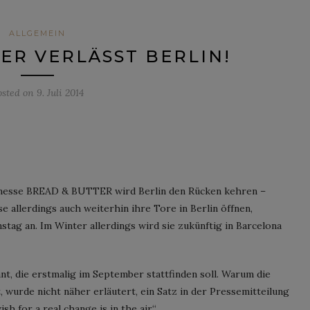
ALLGEMEIN
ER VERLÄSST BERLIN!
osted on
9. Juli 2014
emesse BREAD & BUTTER wird Berlin den Rücken kehren –
 allerdings auch weiterhin ihre Tore in Berlin öffnen,
tag an. Im Winter allerdings wird sie zukünftig in Barcelona
ant, die erstmalig im September stattfinden soll. Warum die
urde nicht näher erläutert, ein Satz in der Pressemitteilung
sh for a real change is in the air“.