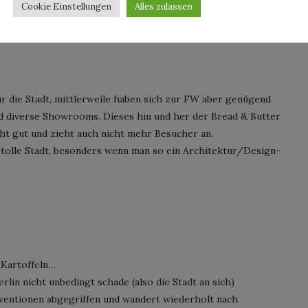
Cookie Einstellungen
Alles zulassen
 für die Stadt, mittlerweile haben sich zur FW aber genügend
nd diverse Showrooms. Dieses hin und her der Bread & Butter
icht gut und zieht auch nicht mehr Besucher an.
ne tolle Stadt, besonders wenn man so ein Architektur/Design-
n Kartoffeln…
rlin nicht unbedingt schade (also die Stadt an sich)
ventionen abgegriffen und wandert wiederholt nach